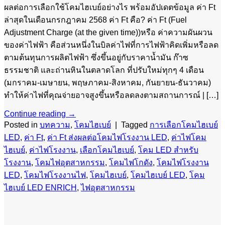
ผลต่อการเลือกใช้โคมไฮเบย์อย่างไร พร้อมอัปเดตข้อมูล ค่า Ft
ล่าสุดในเดือนกรกฎาคม 2568 ค่า Ft คือ? ค่า Ft (Fuel
Adjustment Charge (at the given time))หรือ ค่าความผันผวน
ของค่าไฟฟ้า คือส่วนหนึ่งในบิลค่าไฟที่การไฟฟ้าคิดเพิ่มหรือลด
ตามต้นทุนการผลิตไฟฟ้า ซึ่งขึ้นอยู่กับราคาน้ำมัน ก๊าซ
ธรรมชาติ และถ่านหินในตลาดโลก ที่ปรับใหม่ทุกๆ 4 เดือน
(มกราคม-เมษายน, พฤษภาคม-สิงหาคม, กันยายน-ธันวาคม)
ทำให้ค่าไฟที่คุณจ่ายอาจสูงขึ้นหรือลดลงตามสถานการณ์ | […]
Continue reading
→
Posted in
บทความ
,
โคมไฮเบย์
|
Tagged
การเลือกโคมไฮเบย์
LED
,
ค่า Ft
,
ค่า Ft ส่งผลต่อโคมไฟโรงงาน LED
,
ค่าไฟโคม
ไฮเบย์
,
ค่าไฟโรงงาน
,
เลือกโคมไฮเบย์
,
โคม LED สำหรับ
โรงงาน
,
โคมไฟอุตสาหกรรม
,
โคมไฟโกดัง
,
โคมไฟโรงงาน
LED
,
โคมไฟโรงงานไฟ
,
โคมไฮเบย์
,
โคมไฮเบย์ LED
,
โคม
ไฮเบย์ LED ENRICH
,
ไฟอุตสาหกรรม