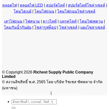
หลอดไฟ
|
หลอดไฟ LED
|
สปอร์ตไลท์
|
สปอร์ตไลท์โซล่าเซลล์
|
โคมไฮเบย์
|
โคมไฟถนน
|
โคมไฟถนนโซล่าเซลล์
เสาไฟถนน
|
ไฟสนาม
|
ดาวไลท์
|
แทรคไลท์
|
โคมไฟเพดาน
|
โคมกันน้ำกันฝุ่น
|
โซล่ารูฟท็อป
|
โซล่าเซลล์
|
แผงโซล่าเซลล์
© Copyright 2026
Richest Supply Public Company
Limited
© สงวนลิขสิทธิ์ พ.ศ. 2565 โดย บริษัท ริชเชส ซัพพลาย จำกัด
(มหาชน)
|
นโยบายการคุ้มครองข้อมูลส่วนบุคคล (PDPA)
นโยบายการใช้คุกกี้ (PDPA)
Search
for: