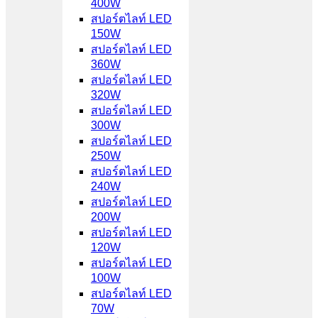
400W
สปอร์ตไลท์ LED
150W
สปอร์ตไลท์ LED
360W
สปอร์ตไลท์ LED
320W
สปอร์ตไลท์ LED
300W
สปอร์ตไลท์ LED
250W
สปอร์ตไลท์ LED
240W
สปอร์ตไลท์ LED
200W
สปอร์ตไลท์ LED
120W
สปอร์ตไลท์ LED
100W
สปอร์ตไลท์ LED
70W