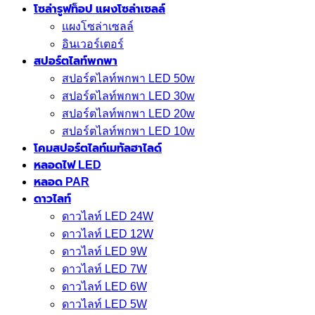
โซล่ารูฟท็อป แผงโซล่าเซลล์
แผงโซล่าเซลล์
อินเวอร์เตอร์
สปอร์ตไลท์พกพา
สปอร์ตไลท์พกพา LED 50w
สปอร์ตไลท์พกพา LED 30w
สปอร์ตไลท์พกพา LED 20w
สปอร์ตไลท์พกพา LED 10w
โคมสปอร์ตไลท์เมทัลฮาไลด์
หลอดไฟ LED
หลอด PAR
ดาวไลท์
ดาวไลท์ LED 24W
ดาวไลท์ LED 12W
ดาวไลท์ LED 9W
ดาวไลท์ LED 7W
ดาวไลท์ LED 6W
ดาวไลท์ LED 5W