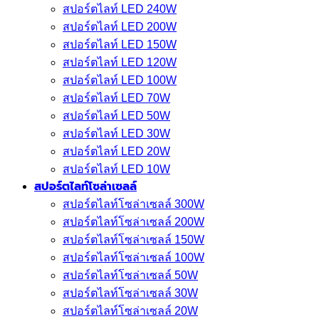
สปอร์ตไลท์ LED 240W
สปอร์ตไลท์ LED 200W
สปอร์ตไลท์ LED 150W
สปอร์ตไลท์ LED 120W
สปอร์ตไลท์ LED 100W
สปอร์ตไลท์ LED 70W
สปอร์ตไลท์ LED 50W
สปอร์ตไลท์ LED 30W
สปอร์ตไลท์ LED 20W
สปอร์ตไลท์ LED 10W
สปอร์ตไลท์โซล่าเซลล์
สปอร์ตไลท์โซล่าเซลล์ 300W
สปอร์ตไลท์โซล่าเซลล์ 200W
สปอร์ตไลท์โซล่าเซลล์ 150W
สปอร์ตไลท์โซล่าเซลล์ 100W
สปอร์ตไลท์โซล่าเซลล์ 50W
สปอร์ตไลท์โซล่าเซลล์ 30W
สปอร์ตไลท์โซล่าเซลล์ 20W