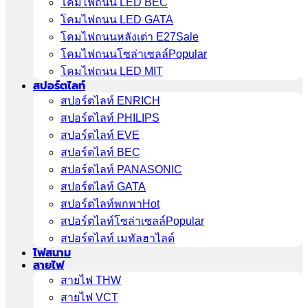
โคมไฟถนน LED BEC
โคมไฟถนน LED GATA
โคมไฟถนนหลังเต่า E27
โคมไฟถนนโซล่าเซลล์
โคมไฟถนน LED MIT
สปอร์ตไลท์
สปอร์ตไลท์ ENRICH
สปอร์ตไลท์ PHILIPS
สปอร์ตไลท์ EVE
สปอร์ตไลท์ BEC
สปอร์ตไลท์ PANASONIC
สปอร์ตไลท์ GATA
สปอร์ตไลท์พกพา
สปอร์ตไลท์โซล่าเซลล์
สปอร์ตไลท์ เมทัลฮาไลด์
ไฟสนาม
สายไฟ
สายไฟ THW
สายไฟ VCT