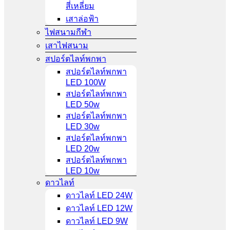
สี่เหลี่ยม
เสาล่อฟ้า
ไฟสนามกีฬา
เสาไฟสนาม
สปอร์ตไลท์พกพา
สปอร์ตไลท์พกพา
LED 100W
สปอร์ตไลท์พกพา
LED 50w
สปอร์ตไลท์พกพา
LED 30w
สปอร์ตไลท์พกพา
LED 20w
สปอร์ตไลท์พกพา
LED 10w
ดาวไลท์
ดาวไลท์ LED 24W
ดาวไลท์ LED 12W
ดาวไลท์ LED 9W