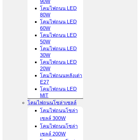
90W
โคมไฟถนน LED
80W
โคมไฟถนน LED
60W
โคมไฟถนน LED
50W
โคมไฟถนน LED
30W
โคมไฟถนน LED
20W
โคมไฟถนนหลังเต่า
E27
โคมไฟถนน LED
MIT
โคมไฟถนนโซล่าเซลล์
โคมไฟถนนโซล่า
เซลล์ 300W
โคมไฟถนนโซล่า
เซลล์ 200W