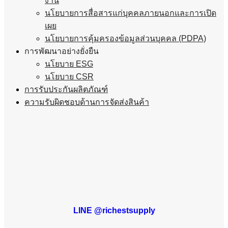
งาน
นโยบายการสื่อสารแก่บุคคลภายนอกและการเปิด
เผย
นโยบายการคุ้มครองข้อมูลส่วนบุคคล (PDPA)
การพัฒนาอย่างยั่งยืน
นโยบาย ESG
นโยบาย CSR
การรับประกันผลิตภัณฑ์
ความรับผิดชอบด้านการจัดส่งสินค้า
LINE @richestsupply