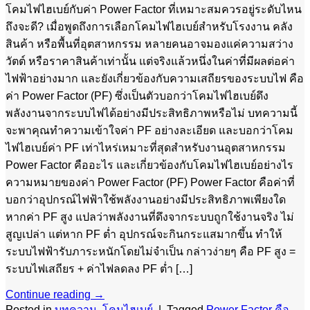
โคมไฟไฮเบย์กับค่า Power Factor ที่เหมาะสมควรอยู่ระดับไหน
ถึงจะดี? เมื่อพูดถึงการเลือกโคมไฟไฮเบย์สำหรับโรงงาน คลัง
สินค้า หรือพื้นที่อุตสาหกรรม หลายคนอาจมองแค่ความสว่าง
วัตต์ หรือราคาสินค้าเท่านั้น แต่จริงแล้วหนึ่งในค่าที่มีผลต่อค่า
ไฟฟ้าอย่างมาก และยังเกี่ยวข้องกับความเสถียรของระบบไฟ คือ
ค่า Power Factor (PF) ซึ่งเป็นตัวบอกว่าโคมไฟไฮเบย์ดึง
พลังงานจากระบบไฟได้อย่างมีประสิทธิภาพหรือไม่ บทความนี้
จะพาคุณทำความเข้าใจค่า PF อย่างละเอียด และบอกว่าโคม
ไฟไฮเบย์ค่า PF เท่าไหร่เหมาะที่สุดสำหรับงานอุตสาหกรรม
Power Factor คืออะไร และเกี่ยวข้องกับโคมไฟไฮเบย์อย่างไร
ความหมายของค่า Power Factor (PF) Power Factor คือค่าที่
บอกว่าอุปกรณ์ไฟฟ้าใช้พลังงานอย่างมีประสิทธิภาพเพียงใด
หากค่า PF สูง แปลว่าพลังงานที่ดึงจากระบบถูกใช้งานจริง ไม่
สูญเปล่า แต่หาก PF ต่ำ อุปกรณ์จะกินกระแสมากขึ้น ทำให้
ระบบไฟฟ้ารับภาระหนักโดยไม่จำเป็น กล่าวง่ายๆ คือ PF สูง =
ระบบไฟเสถียร + ค่าไฟลดลง PF ต่ำ […]
Continue reading
→
Posted in
บทความ
,
โคมไฮเบย์
|
Tagged
Power Factor คือ