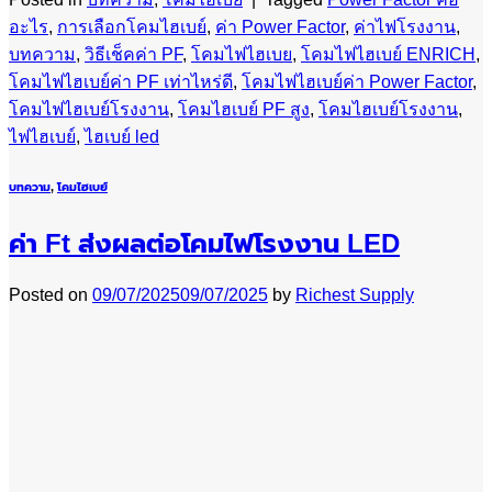
อะไร
,
การเลือกโคมไฮเบย์
,
ค่า Power Factor
,
ค่าไฟโรงงาน
,
บทความ
,
วิธีเช็คค่า PF
,
โคมไฟไฮเบย
,
โคมไฟไฮเบย์ ENRICH
,
โคมไฟไฮเบย์ค่า PF เท่าไหร่ดี
,
โคมไฟไฮเบย์ค่า Power Factor
,
โคมไฟไฮเบย์โรงงาน
,
โคมไฮเบย์ PF สูง
,
โคมไฮเบย์โรงงาน
,
ไฟไฮเบย์
,
ไฮเบย์ led
บทความ
,
โคมไฮเบย์
ค่า Ft ส่งผลต่อโคมไฟโรงงาน LED
Posted on
09/07/2025
09/07/2025
by
Richest Supply