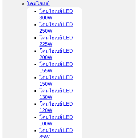
โคมไฮเบย์
โคมไฮเบย์ LED
300W
โคมไฮเบย์ LED
250W
โคมไฮเบย์ LED
225W
โคมไฮเบย์ LED
200W
โคมไฮเบย์ LED
155W
โคมไฮเบย์ LED
150W
โคมไฮเบย์ LED
130W
โคมไฮเบย์ LED
120W
โคมไฮเบย์ LED
100W
โคมไฮเบย์ LED
85W