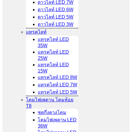
ดาวไลท์ LED 7W
ดาวไลท์ LED 6W
ดาวไลท์ LED 5W
ดาวไลท์ LED 3W
แทรคไลท์
แทรคไลท์ LED
35W
แทรคไลท์ LED
25W
แทรคไลท์ LED
15W
แทรคไลท์ LED 8W
แทรคไลท์ LED 7W
แทรคไลท์ LED 5W
โคมไฟเพดาน โคมห้อย
T8
ชุดกึ่งดวงโคม
โคมไฟเพดาน LED
36W