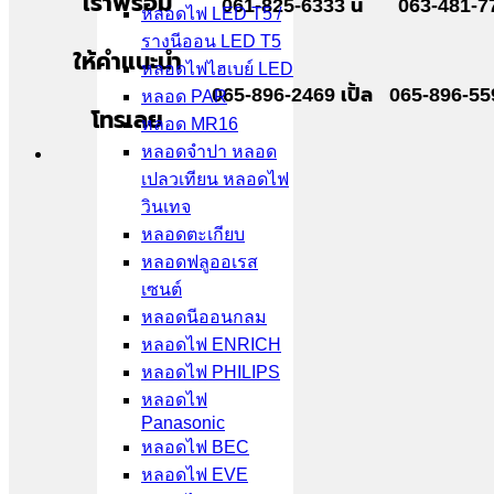
เราพร้อม
061-825-6333 นี
063-481-77
หลอดไฟ LED T5 /
รางนีออน LED T5
ให้คำแนะนำ
หลอดไฟไฮเบย์ LED
065-896-2469 เปิ้ล
065-896-55
หลอด PAR
โทรเลย
หลอด MR16
หลอดจำปา หลอด
เปลวเทียน หลอดไฟ
วินเทจ
หลอดตะเกียบ
หลอดฟลูออเรส
เซนต์
หลอดนีออนกลม
หลอดไฟ ENRICH
หลอดไฟ PHILIPS
หลอดไฟ
Panasonic
หลอดไฟ BEC
หลอดไฟ EVE