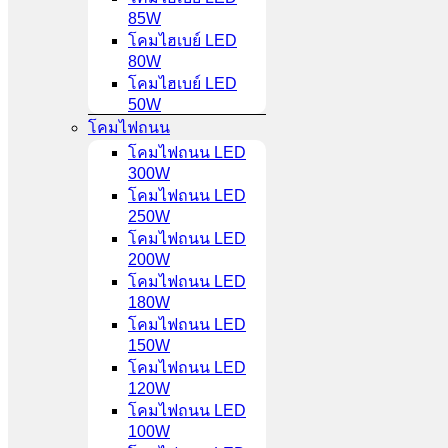
85W
โคมไฮเบย์ LED
80W
โคมไฮเบย์ LED
50W
โคมไฟถนน
โคมไฟถนน LED
300W
โคมไฟถนน LED
250W
โคมไฟถนน LED
200W
โคมไฟถนน LED
180W
โคมไฟถนน LED
150W
โคมไฟถนน LED
120W
โคมไฟถนน LED
100W