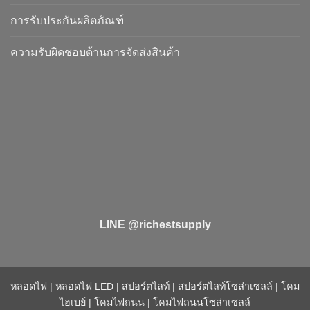
การรับประกันผลิตภัณฑ์
ความรับผิดชอบด้านการจัดส่งสินค้า
LINE @richestsupply
หลอดไฟ
|
หลอดไฟ LED
|
สปอร์ตไลท์
|
สปอร์ตไลท์โซล่าเซลล์
|
โคม
ไฮเบย์
|
โคมไฟถนน
|
โคมไฟถนนโซล่าเซลล์