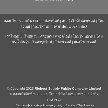
หลอดไฟ
|
หลอดไฟ LED
|
สปอร์ตไลท์
|
สปอร์ตไลท์โซล่าเซลล์
|
โคม
ไฮเบย์
|
โคมไฟถนน
|
โคมไฟถนนโซล่าเซลล์
เสาไฟถนน
|
ไฟสนาม
|
ดาวไลท์
|
แทรคไลท์
|
โคมไฟเพดาน
|
โคม
กันน้ำกันฝุ่น
|
โซล่ารูฟท็อป
|
โซล่าเซลล์
|
แผงโซล่าเซลล์
© Copyright 2026
Richest Supply Public Company Limited
© สงวนลิขสิทธิ์ พ.ศ. 2565 โดย บริษัท ริชเชส ซัพพลาย จำกัด
(มหาชน)
|
นโยบายการคุ้มครองข้อมูลส่วนบุคคล (PDPA)
นโยบายการใช้คุกกี้ (PDPA)