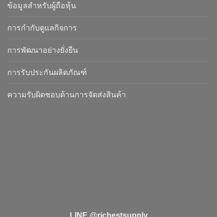
ข้อมูลสำหรับผู้ถือหุ้น
การกำกับดูแลกิจการ
การพัฒนาอย่างยั่งยืน
การรับประกันผลิตภัณฑ์
ความรับผิดชอบด้านการจัดส่งสินค้า
LINE @richestsupply