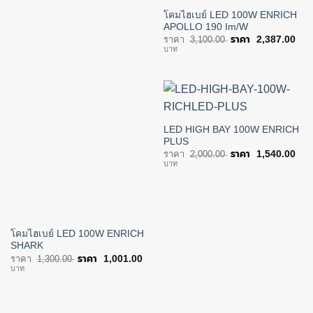
โคมไฮเบย์ LED 100W ENRICH
APOLLO 190 Im/W
Original
Cur
3,100.00
2,387.00
price
pric
บาท
was:
is:
฿3,100.00.
฿2,
LED HIGH BAY 100W ENRICH
PLUS
Original
Cur
2,000.00
1,540.00
price
pric
บาท
was:
is:
฿2,000.00.
฿1,
โคมไฮเบย์ LED 100W ENRICH
SHARK
Original
Current
1,300.00
1,001.00
price
price
บาท
was:
is:
฿1,300.00.
฿1,001.00.