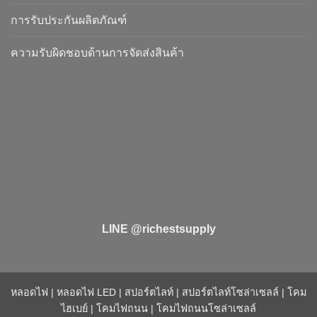
การรับประกันผลิตภัณฑ์
ความรับผิดชอบด้านการจัดส่งสินค้า
LINE @richestsupply
หลอดไฟ
|
หลอดไฟ LED
|
สปอร์ตไลท์
|
สปอร์ตไลท์โซล่าเซลล์
|
โคม
ไฮเบย์
|
โคมไฟถนน
|
โคมไฟถนนโซล่าเซลล์