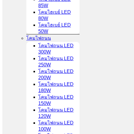
85W
โคมไฮเบย์ LED
80W
โคมไฮเบย์ LED
50W
โคมไฟถนน
โคมไฟถนน LED
300W
โคมไฟถนน LED
250W
โคมไฟถนน LED
200W
โคมไฟถนน LED
180W
โคมไฟถนน LED
150W
โคมไฟถนน LED
120W
โคมไฟถนน LED
100W