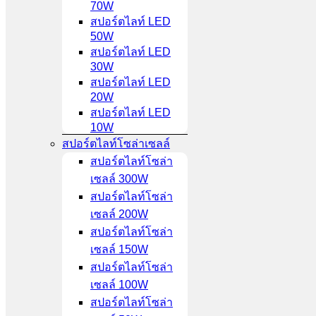
70W
สปอร์ตไลท์ LED
50W
สปอร์ตไลท์ LED
30W
สปอร์ตไลท์ LED
20W
สปอร์ตไลท์ LED
10W
สปอร์ตไลท์โซล่าเซลล์
สปอร์ตไลท์โซล่า
เซลล์ 300W
สปอร์ตไลท์โซล่า
เซลล์ 200W
สปอร์ตไลท์โซล่า
เซลล์ 150W
สปอร์ตไลท์โซล่า
เซลล์ 100W
สปอร์ตไลท์โซล่า