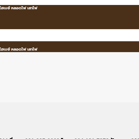
ไฮเบย์ หลอดไฟ เสาไฟ
ไฮเบย์ หลอดไฟ เสาไฟ