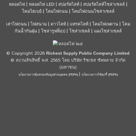
หลอดไฟ
|
หลอดไฟ LED
|
สปอร์ตไลท์
|
สปอร์ตไลท์โซล่าเซลล์
|
โคมไฮเบย์
|
โคมไฟถนน
|
โคมไฟถนนโซล่าเซลล์
เสาไฟถนน
|
ไฟสนาม
|
ดาวไลท์
|
แทรคไลท์
|
โคมไฟเพดาน
|
โคม
กันน้ำกันฝุ่น
|
โซล่ารูฟท็อป
|
โซล่าเซลล์
|
แผงโซล่าเซลล์
© Copyright 2026
Richest Supply Public Company Limited
© สงวนลิขสิทธิ์ พ.ศ. 2565 โดย บริษัท ริชเชส ซัพพลาย จำกัด
(มหาชน)
|
นโยบายการคุ้มครองข้อมูลส่วนบุคคล (PDPA)
นโยบายการใช้คุกกี้ (PDPA)