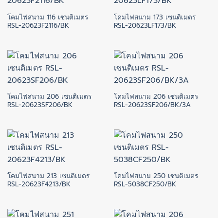
โคมไฟสนาม 116 เซนติเมตร
โคมไฟสนาม 173 เซนติเมตร
RSL-20623F2116/BK
RSL-20623LF173/BK
โคมไฟสนาม 206 เซนติเมตร
โคมไฟสนาม 206 เซนติเมตร
RSL-20623SF206/BK
RSL-20623SF206/BK/3A
โคมไฟสนาม 213 เซนติเมตร
โคมไฟสนาม 250 เซนติเมตร
RSL-20623F4213/BK
RSL-5038CF250/BK