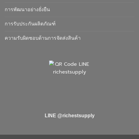
การพัฒนาอย่างยั่งยืน
การรับประกันผลิตภัณฑ์
ความรับผิดชอบด้านการจัดส่งสินค้า
LINE @richestsupply