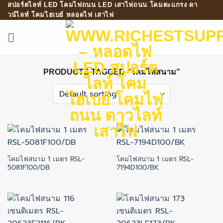
Skip
สปอร์ตไลท์ LED โคมไฟถนน LED เสาไฟถนน โคมตะแกรง ดา
วน์ไลท์ โคมไฮเบย์ หลอดไฟ เสาไฟ
to
content
PRODUCTS TAGGED “โคมไฟสนาม”
โคมไฟสนาม 1 เมตร RSL-
โคมไฟสนาม 1 เมตร RSL-
5081F100/DB
7194D100/BK