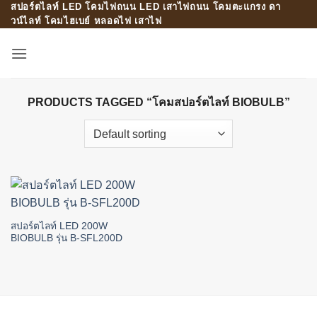
สปอร์ตไลท์ LED โคมไฟถนน LED เสาไฟถนน โคมตะแกรง ดา
Skip
วน์ไลท์ โคมไฮเบย์ หลอดไฟ เสาไฟ
to
content
PRODUCTS TAGGED “โคมสปอร์ตไลท์ BIOBULB”
สปอร์ตไลท์ LED 200W
BIOBULB รุ่น B-SFL200D