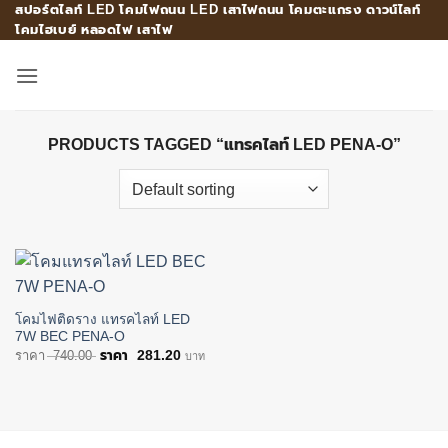
สปอร์ตไลท์ LED โคมไฟถนน LED เสาไฟถนน โคมตะแกรง ดาวน์ไลท์
Skip
โคมไฮเบย์ หลอดไฟ เสาไฟ
to
content
PRODUCTS TAGGED “แทรคไลท์ LED PENA-O”
โคมไฟติดราง แทรคไลท์ LED
7W BEC PENA-O
Original
Current
740.00
281.20
บาท
price
price
was:
is:
฿740.00.
฿281.20.