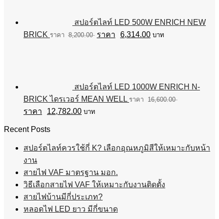
สปอร์ตไลท์ LED 500W ENRICH NEW
Original
Current
BRICK
6,314.00
8,200.00
บาท
price
price
was:
is:
฿8,200.00.
฿6,314.00.
สปอร์ตไลท์ LED 1000W ENRICH N-
BRICK ไดรเวอร์ MEAN WELL
16,600.00
Original
Current
12,782.00
บาท
price
price
was:
is:
Recent Posts
฿16,600.00.
฿12,782.00.
สปอร์ตไลท์ควรใช้กี่ K? เลือกอุณหภูมิสีให้เหมาะกับหน้า
งาน
สายไฟ VAF มาตรฐาน มอก.
วิธีเลือกสายไฟ VAF ให้เหมาะกับงานติดตั้ง
สายไฟบ้านมีกี่ประเภท?
หลอดไฟ LED ยาว มีกี่ขนาด