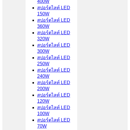
400W
สปอร์ตไลท์ LED
150W
สปอร์ตไลท์ LED
360W
สปอร์ตไลท์ LED
320W
สปอร์ตไลท์ LED
300W
สปอร์ตไลท์ LED
250W
สปอร์ตไลท์ LED
240W
สปอร์ตไลท์ LED
200W
สปอร์ตไลท์ LED
120W
สปอร์ตไลท์ LED
100W
สปอร์ตไลท์ LED
70W