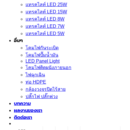
แทรคไลท์ LED 25W
แทรคไลท์ LED 15W
แทรคไลท์ LED 8W
แทรคไลท์ LED 7W
แทรคไลท์ LED 5W
อื่นๆ
โคมไฟกันระเบิด
โคมไฟปั๊มน้ำมัน
LED Panel Light
โคมไฟติดผนังภายนอก
ไฟฉุกเฉิน
ท่อ HDPE
กล้องวงจรปิดไร้สาย
ปลั๊กไฟ ปลั๊กพ่วง
บทความ
ผลงานของเรา
ติดต่อเรา