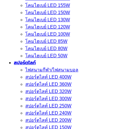
โคมไฮเบย์ LED 155W
โคมไฮเบย์ LED 150W
โคมไฮเบย์ LED 130W
โคมไฮเบย์ LED 120W
โคมไฮเบย์ LED 100W
โคมไฮเบย์ LED 85W
โคมไฮเบย์ LED 80W
โคมไฮเบย์ LED 50W
สปอร์ตไลท์
ไฟสนามกีฬา/ไฟสนามบอล
สปอร์ตไลท์ LED 400W
สปอร์ตไลท์ LED 360W
สปอร์ตไลท์ LED 320W
สปอร์ตไลท์ LED 300W
สปอร์ตไลท์ LED 250W
สปอร์ตไลท์ LED 240W
สปอร์ตไลท์ LED 200W
สปอร์ตไลท์ LED 150W