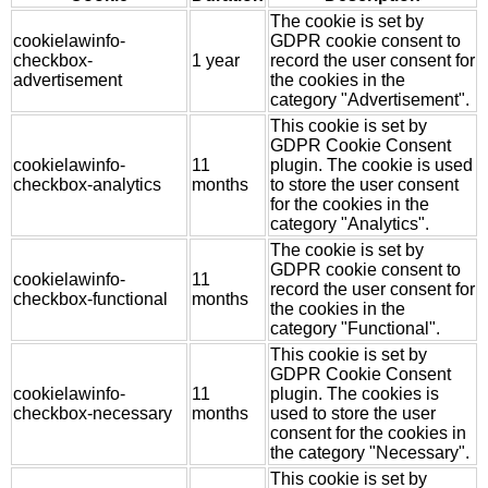
The cookie is set by
cookielawinfo-
GDPR cookie consent to
checkbox-
1 year
record the user consent for
advertisement
the cookies in the
category "Advertisement".
This cookie is set by
GDPR Cookie Consent
cookielawinfo-
11
plugin. The cookie is used
checkbox-analytics
months
to store the user consent
for the cookies in the
category "Analytics".
The cookie is set by
GDPR cookie consent to
cookielawinfo-
11
record the user consent for
checkbox-functional
months
the cookies in the
category "Functional".
This cookie is set by
GDPR Cookie Consent
cookielawinfo-
11
plugin. The cookies is
checkbox-necessary
months
used to store the user
consent for the cookies in
the category "Necessary".
This cookie is set by