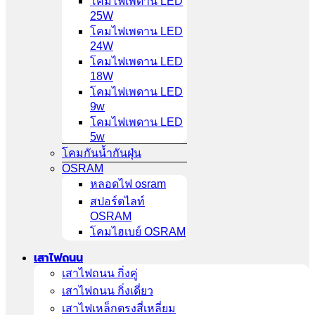
โคมไฟเพดาน LED
25W
โคมไฟเพดาน LED
24W
โคมไฟเพดาน LED
18W
โคมไฟเพดาน LED
9w
โคมไฟเพดาน LED
5w
โคมกันน้ำกันฝุ่น
OSRAM
หลอดไฟ osram
สปอร์ตไลท์
OSRAM
โคมไฮเบย์ OSRAM
เสาไฟถนน
เสาไฟถนน กิ่งคู่
เสาไฟถนน กิ่งเดี่ยว
เสาไฟเหล็กตรงสี่เหลี่ยม