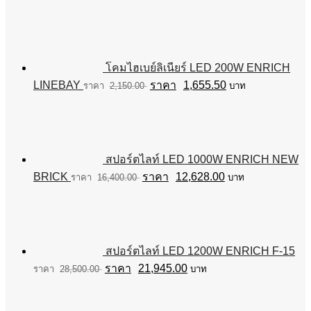
โคมไฮเบย์ลิเนียร์ LED 200W ENRICH
Original
Current
LINEBAY
1,655.50
2,150.00
บาท
price
price
was:
is:
฿2,150.00.
฿1,655.50.
สปอร์ตไลท์ LED 1000W ENRICH NEW
Original
Current
BRICK
12,628.00
16,400.00
บาท
price
price
was:
is:
฿16,400.00.
฿12,628.00.
สปอร์ตไลท์ LED 1200W ENRICH F-15
Original
Current
21,945.00
28,500.00
บาท
price
price
was:
is:
฿28,500.00.
฿21,945.00.