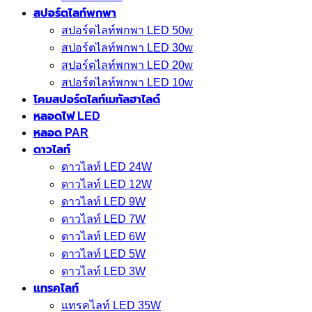
สปอร์ตไลท์พกพา
สปอร์ตไลท์พกพา LED 50w
สปอร์ตไลท์พกพา LED 30w
สปอร์ตไลท์พกพา LED 20w
สปอร์ตไลท์พกพา LED 10w
โคมสปอร์ตไลท์เมทัลฮาไลด์
หลอดไฟ LED
หลอด PAR
ดาวไลท์
ดาวไลท์ LED 24W
ดาวไลท์ LED 12W
ดาวไลท์ LED 9W
ดาวไลท์ LED 7W
ดาวไลท์ LED 6W
ดาวไลท์ LED 5W
ดาวไลท์ LED 3W
แทรคไลท์
แทรคไลท์ LED 35W