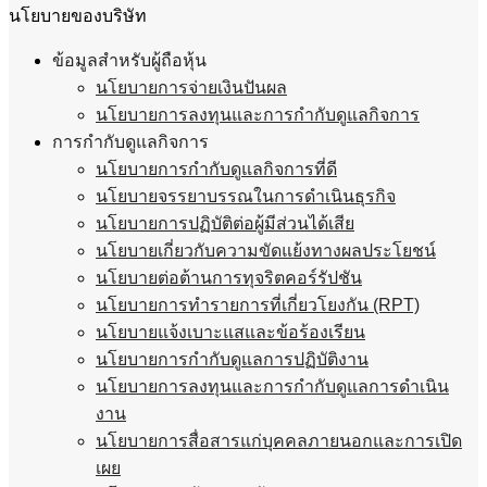
นโยบายของบริษัท
ข้อมูลสำหรับผู้ถือหุ้น
นโยบายการจ่ายเงินปันผล
นโยบายการลงทุนและการกำกับดูแลกิจการ
การกำกับดูแลกิจการ
นโยบายการกำกับดูแลกิจการที่ดี
นโยบายจรรยาบรรณในการดำเนินธุรกิจ
นโยบายการปฏิบัติต่อผู้มีส่วนได้เสีย
นโยบายเกี่ยวกับความขัดแย้งทางผลประโยชน์
นโยบายต่อต้านการทุจริตคอร์รัปชัน
นโยบายการทำรายการที่เกี่ยวโยงกัน (RPT)
นโยบายแจ้งเบาะแสและข้อร้องเรียน
นโยบายการกำกับดูแลการปฏิบัติงาน
นโยบายการลงทุนและการกำกับดูแลการดำเนิน
งาน
นโยบายการสื่อสารแก่บุคคลภายนอกและการเปิด
เผย