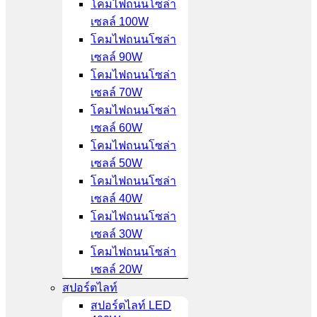
โคมไฟถนนโซล่า
เซลล์ 100W
โคมไฟถนนโซล่า
เซลล์ 90W
โคมไฟถนนโซล่า
เซลล์ 70W
โคมไฟถนนโซล่า
เซลล์ 60W
โคมไฟถนนโซล่า
เซลล์ 50W
โคมไฟถนนโซล่า
เซลล์ 40W
โคมไฟถนนโซล่า
เซลล์ 30W
โคมไฟถนนโซล่า
เซลล์ 20W
สปอร์ตไลท์
สปอร์ตไลท์ LED