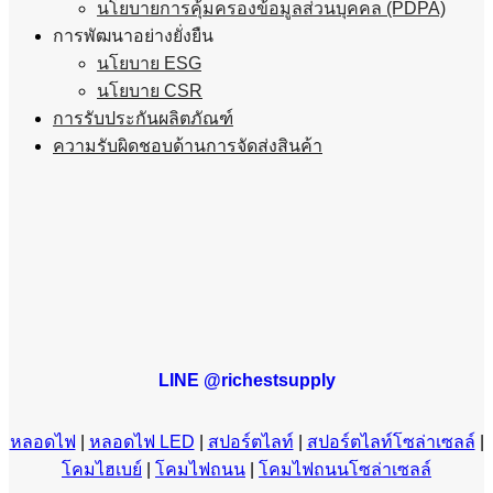
นโยบายการคุ้มครองข้อมูลส่วนบุคคล (PDPA)
การพัฒนาอย่างยั่งยืน
นโยบาย ESG
นโยบาย CSR
การรับประกันผลิตภัณฑ์
ความรับผิดชอบด้านการจัดส่งสินค้า
LINE @richestsupply
หลอดไฟ
|
หลอดไฟ LED
|
สปอร์ตไลท์
|
สปอร์ตไลท์โซล่าเซลล์
|
โคมไฮเบย์
|
โคมไฟถนน
|
โคมไฟถนนโซล่าเซลล์