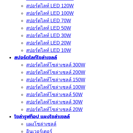
สปอร์ตไลท์ LED 120W
สปอร์ตไลท์ LED 100W
สปอร์ตไลท์ LED 70W
สปอร์ตไลท์ LED 50W
สปอร์ตไลท์ LED 30W
สปอร์ตไลท์ LED 20W
สปอร์ตไลท์ LED 10W
สปอร์ตไลท์โซล่าเซลล์
สปอร์ตไลท์โซล่าเซลล์ 300W
สปอร์ตไลท์โซล่าเซลล์ 200W
สปอร์ตไลท์โซล่าเซลล์ 150W
สปอร์ตไลท์โซล่าเซลล์ 100W
สปอร์ตไลท์โซล่าเซลล์ 50W
สปอร์ตไลท์โซล่าเซลล์ 30W
สปอร์ตไลท์โซล่าเซลล์ 20W
โซล่ารูฟท็อป แผงโซล่าเซลล์
แผงโซล่าเซลล์
อินเวอร์เตอร์