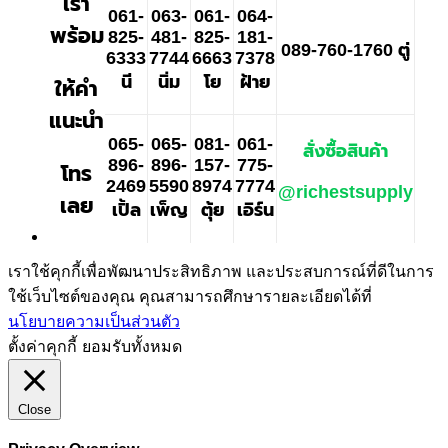
เรา
061-
063-
061-
064-
พร้อม
825-
481-
825-
181-
089-760-1760 ตู่
6333
7744
6663
7378
นี
นิ่ม
โย
ฝ้าย
ให้คำ
แนะนำ
065-
065-
081-
061-
สั่งซื้อสินค้า
896-
896-
157-
775-
โทร
2469
5590
8974
7774
@richestsupply
เลย
เปิ้ล
เพ็ญ
ตุ้ย
เอิร์น
เราใช้คุกกี้เพื่อพัฒนาประสิทธิภาพ และประสบการณ์ที่ดีในการ
ใช้เว็บไซต์ของคุณ คุณสามารถศึกษารายละเอียดได้ที่
นโยบายความเป็นส่วนตัว
ตั้งค่าคุกกี้
ยอมรับทั้งหมด
Close