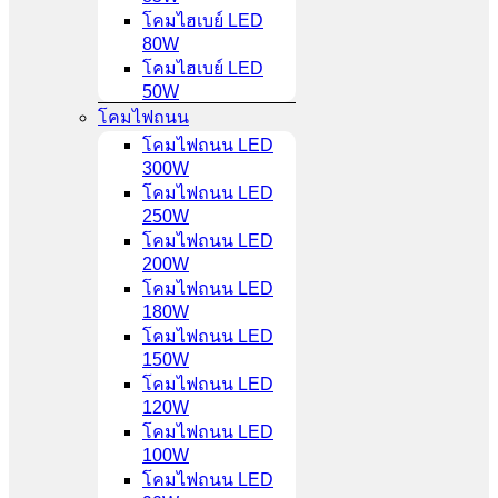
โคมไฮเบย์ LED
80W
โคมไฮเบย์ LED
50W
โคมไฟถนน
โคมไฟถนน LED
300W
โคมไฟถนน LED
250W
โคมไฟถนน LED
200W
โคมไฟถนน LED
180W
โคมไฟถนน LED
150W
โคมไฟถนน LED
120W
โคมไฟถนน LED
100W
โคมไฟถนน LED