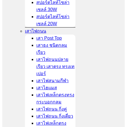
สปอร์ตไลท์โซล่า
เซลล์ 30W
สปอร์ตไลท์โซล่า
เซลล์ 20W
เสาไฟถนน
เสา Post Top
เสาธง ชนิดกลม
เรียว
เสาไฟถนนปลาย
เรียว เสาตรง ทรงเท
เปอร์
เสาไฟสนามกีฬา
เสาไฮแมส
เสาไฟเหล็กตรงทรง
กระบอกกลม
เสาไฟถนน กิ่งคู่
เสาไฟถนน กิ่งเดี่ยว
เสาไฟเหล็กตรง