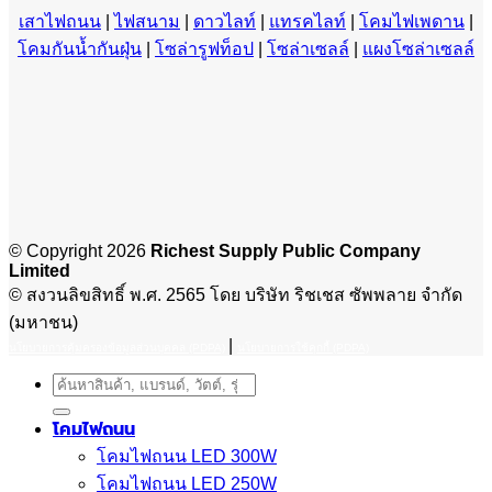
เสาไฟถนน
|
ไฟสนาม
|
ดาวไลท์
|
แทรคไลท์
|
โคมไฟเพดาน
|
โคมกันน้ำกันฝุ่น
|
โซล่ารูฟท็อป
|
โซล่าเซลล์
|
แผงโซล่าเซลล์
© Copyright 2026
Richest Supply Public Company
Limited
© สงวนลิขสิทธิ์ พ.ศ. 2565 โดย บริษัท ริชเชส ซัพพลาย จำกัด
(มหาชน)
|
นโยบายการคุ้มครองข้อมูลส่วนบุคคล (PDPA)
นโยบายการใช้คุกกี้ (PDPA)
Search
for:
โคมไฟถนน
โคมไฟถนน LED 300W
โคมไฟถนน LED 250W