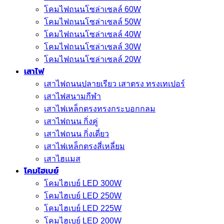
โคมไฟถนนโซล่าเซลล์ 60W
โคมไฟถนนโซล่าเซลล์ 50W
โคมไฟถนนโซล่าเซลล์ 40W
โคมไฟถนนโซล่าเซลล์ 30W
โคมไฟถนนโซล่าเซลล์ 20W
เสาไฟ
เสาไฟถนนปลายเรียว เสาตรง ทรงเทเปอร์
เสาไฟสนามกีฬา
เสาไฟเหล็กตรงทรงกระบอกกลม
เสาไฟถนน กิ่งคู่
เสาไฟถนน กิ่งเดี่ยว
เสาไฟเหล็กตรงสี่เหลี่ยม
เสาไฮแมส
โคมไฮเบย์
โคมไฮเบย์ LED 300W
โคมไฮเบย์ LED 250W
โคมไฮเบย์ LED 225W
โคมไฮเบย์ LED 200W