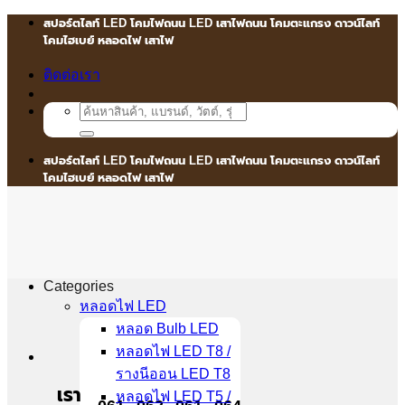
Skip
สปอร์ตไลท์ LED โคมไฟถนน LED เสาไฟถนน โคมตะแกรง ดาวน์ไลท์
to
โคมไฮเบย์ หลอดไฟ เสาไฟ
content
ติดต่อเรา
Search
for:
สปอร์ตไลท์ LED โคมไฟถนน LED เสาไฟถนน โคมตะแกรง ดาวน์ไลท์
โคมไฮเบย์ หลอดไฟ เสาไฟ
Categories
หลอดไฟ LED
หลอด Bulb LED
หลอดไฟ LED T8 /
รางนีออน LED T8
เรา
หลอดไฟ LED T5 /