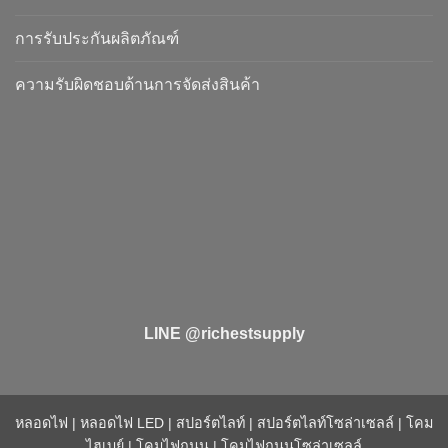
การรับประกันผลิตภัณฑ์
ความรับผิดชอบด้านการจัดส่งสินค้า
LINE @richestsupply
หลอดไฟ
|
หลอดไฟ LED
|
สปอร์ตไลท์
|
สปอร์ตไลท์โซล่าเซลล์
|
โคม
ไฮเบย์
|
โคมไฟถนน
|
โคมไฟถนนโซล่าเซลล์