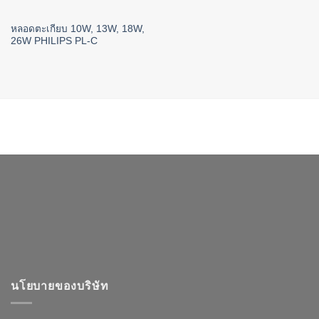
หลอดตะเกียบ 10W, 13W, 18W,
26W PHILIPS PL-C
นโยบายของบริษัท