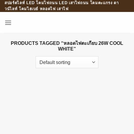
สปอร์ตไลท์ LED โคมไฟถนน LED เสาไฟถนน โคมตะแกรง ดา
Skip
วน์ไลท์ โคมไฮเบย์ หลอดไฟ เสาไฟ
to
content
PRODUCTS TAGGED “หลอดไฟตะเกียบ 26W COOL
WHITE”