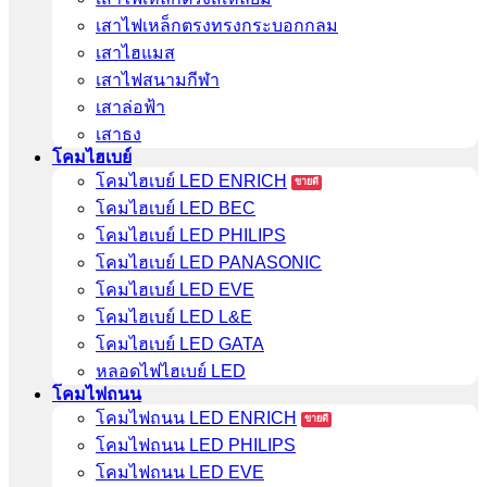
เสาไฟเหล็กตรงทรงกระบอกกลม
เสาไฮแมส
เสาไฟสนามกีฬา
เสาล่อฟ้า
เสาธง
โคมไฮเบย์
โคมไฮเบย์ LED ENRICH
โคมไฮเบย์ LED BEC
โคมไฮเบย์ LED PHILIPS
โคมไฮเบย์ LED PANASONIC
โคมไฮเบย์ LED EVE
โคมไฮเบย์ LED L&E
โคมไฮเบย์ LED GATA
หลอดไฟไฮเบย์ LED
โคมไฟถนน
โคมไฟถนน LED ENRICH
โคมไฟถนน LED PHILIPS
โคมไฟถนน LED EVE