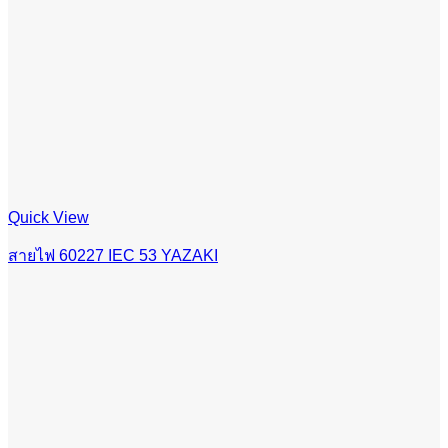
Quick View
สายไฟ 60227 IEC 53 YAZAKI