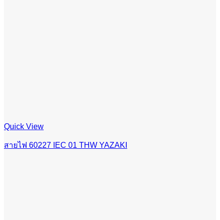
Quick View
สายไฟ 60227 IEC 01 THW YAZAKI