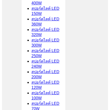
400W
สปอร์ตไลท์ LED
150W
สปอร์ตไลท์ LED
360W
สปอร์ตไลท์ LED
320W
สปอร์ตไลท์ LED
300W
สปอร์ตไลท์ LED
250W
สปอร์ตไลท์ LED
240W
สปอร์ตไลท์ LED
200W
สปอร์ตไลท์ LED
120W
สปอร์ตไลท์ LED
100W
สปอร์ตไลท์ LED
70W