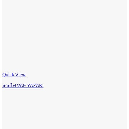
Quick View
สายไฟ VAF YAZAKI