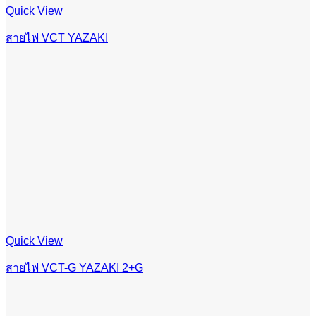
Quick View
สายไฟ VCT YAZAKI
Quick View
สายไฟ VCT-G YAZAKI 2+G