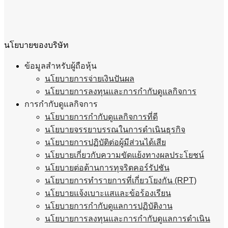
นโยบายของบริษัท
ข้อมูลสำหรับผู้ถือหุ้น
นโยบายการจ่ายเงินปันผล
นโยบายการลงทุนและการกำกับดูแลกิจการ
การกำกับดูแลกิจการ
นโยบายการกำกับดูแลกิจการที่ดี
นโยบายจรรยาบรรณในการดำเนินธุรกิจ
นโยบายการปฏิบัติต่อผู้มีส่วนได้เสีย
นโยบายเกี่ยวกับความขัดแย้งทางผลประโยชน์
นโยบายต่อต้านการทุจริตคอร์รัปชัน
นโยบายการทำรายการที่เกี่ยวโยงกัน (RPT)
นโยบายแจ้งเบาะแสและข้อร้องเรียน
นโยบายการกำกับดูแลการปฏิบัติงาน
นโยบายการลงทุนและการกำกับดูแลการดำเนิน