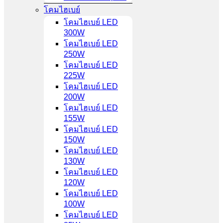
โคมไฮเบย์
โคมไฮเบย์ LED
300W
โคมไฮเบย์ LED
250W
โคมไฮเบย์ LED
225W
โคมไฮเบย์ LED
200W
โคมไฮเบย์ LED
155W
โคมไฮเบย์ LED
150W
โคมไฮเบย์ LED
130W
โคมไฮเบย์ LED
120W
โคมไฮเบย์ LED
100W
โคมไฮเบย์ LED