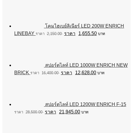
โคมไฮเบย์ลิเนียร์ LED 200W ENRICH
Original
Current
LINEBAY
1,655.50
2,150.00
บาท
price
price
was:
is:
฿2,150.00.
฿1,655.50.
สปอร์ตไลท์ LED 1000W ENRICH NEW
Original
Current
BRICK
12,628.00
16,400.00
บาท
price
price
was:
is:
฿16,400.00.
฿12,628.00.
สปอร์ตไลท์ LED 1200W ENRICH F-15
Original
Current
21,945.00
28,500.00
บาท
price
price
was:
is:
฿28,500.00.
฿21,945.00.