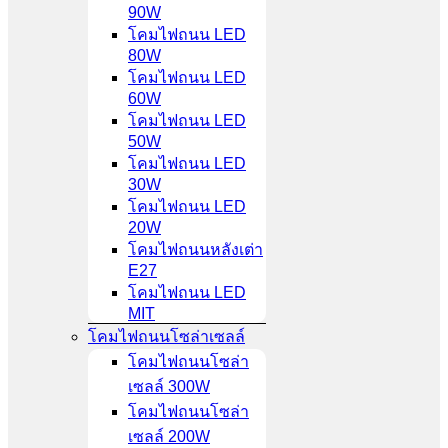
90W
โคมไฟถนน LED
80W
โคมไฟถนน LED
60W
โคมไฟถนน LED
50W
โคมไฟถนน LED
30W
โคมไฟถนน LED
20W
โคมไฟถนนหลังเต่า
E27
โคมไฟถนน LED
MIT
โคมไฟถนนโซล่าเซลล์
โคมไฟถนนโซล่า
เซลล์ 300W
โคมไฟถนนโซล่า
เซลล์ 200W