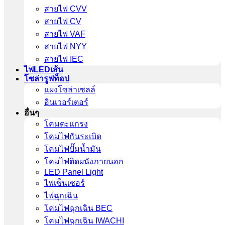
สายไฟ CVV
สายไฟ CV
สายไฟ VAF
สายไฟ NYY
สายไฟ IEC
ไฟLEDเส้น
โซล่ารูฟท็อป
แผงโซล่าเซลล์
อินเวอร์เตอร์
อื่นๆ
โคมตะแกรง
โคมไฟกันระเบิด
โคมไฟปั๊มน้ำมัน
โคมไฟติดผนังภายนอก
LED Panel Light
ไฟเซ็นเซอร์
ไฟฉุกเฉิน
โคมไฟฉุกเฉิน BEC
โคมไฟฉุกเฉิน IWACHI