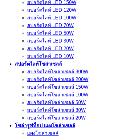
สปอร์ตไลท์ LED 150W
สปอร์ตไลท์ LED 120W
สปอร์ตไลท์ LED 100W
สปอร์ตไลท์ LED 70W
สปอร์ตไลท์ LED 50W
สปอร์ตไลท์ LED 30W
สปอร์ตไลท์ LED 20W
สปอร์ตไลท์ LED 10W
สปอร์ตไลท์โซล่าเซลล์
สปอร์ตไลท์โซล่าเซลล์ 300W
สปอร์ตไลท์โซล่าเซลล์ 200W
สปอร์ตไลท์โซล่าเซลล์ 150W
สปอร์ตไลท์โซล่าเซลล์ 100W
สปอร์ตไลท์โซล่าเซลล์ 50W
สปอร์ตไลท์โซล่าเซลล์ 30W
สปอร์ตไลท์โซล่าเซลล์ 20W
โซล่ารูฟท็อป แผงโซล่าเซลล์
แผงโซล่าเซลล์