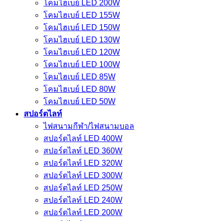
โคมไฮเบย์ LED 200W
โคมไฮเบย์ LED 155W
โคมไฮเบย์ LED 150W
โคมไฮเบย์ LED 130W
โคมไฮเบย์ LED 120W
โคมไฮเบย์ LED 100W
โคมไฮเบย์ LED 85W
โคมไฮเบย์ LED 80W
โคมไฮเบย์ LED 50W
สปอร์ตไลท์
ไฟสนามกีฬา/ไฟสนามบอล
สปอร์ตไลท์ LED 400W
สปอร์ตไลท์ LED 360W
สปอร์ตไลท์ LED 320W
สปอร์ตไลท์ LED 300W
สปอร์ตไลท์ LED 250W
สปอร์ตไลท์ LED 240W
สปอร์ตไลท์ LED 200W