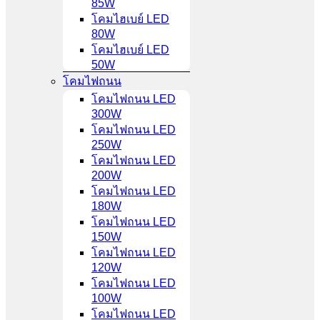
85W
โคมไฮเบย์ LED
80W
โคมไฮเบย์ LED
50W
โคมไฟถนน
โคมไฟถนน LED
300W
โคมไฟถนน LED
250W
โคมไฟถนน LED
200W
โคมไฟถนน LED
180W
โคมไฟถนน LED
150W
โคมไฟถนน LED
120W
โคมไฟถนน LED
100W
โคมไฟถนน LED