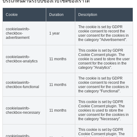
ประเภทนี้ผ่านระบบของเว็บไซต์ของเราได้
Cookie
Duration
Description
The cookie is set by GDPR
cookielawinfo-
cookie consent to record the
checkbox-
1 year
user consent for the cookies in
advertisement
the category "Advertisement".
This cookie is set by GDPR
Cookie Consent plugin. The
cookielawinfo-
11 months
cookie is used to store the user
checkbox-analytics
consent for the cookies in the
category "Analytics".
The cookie is set by GDPR
cookielawinfo-
cookie consent to record the
11 months
checkbox-functional
user consent for the cookies in
the category "Functional".
This cookie is set by GDPR
Cookie Consent plugin. The
cookielawinfo-
11 months
cookies is used to store the
checkbox-necessary
user consent for the cookies in
the category "Necessary".
This cookie is set by GDPR
Cookie Consent plugin. The
cookielawinfo-