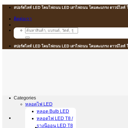
Skip
สปอร์ตไลท์ LED โคมไฟถนน LED เสาไฟถนน โคมตะแกรง ดาวน์ไลท์ 
to
content
ติดต่อเรา
Search
for:
สปอร์ตไลท์ LED โคมไฟถนน LED เสาไฟถนน โคมตะแกรง ดาวน์ไลท์ 
Categories
หลอดไฟ LED
หลอด Bulb LED
หลอดไฟ LED T8 /
รางนีออน LED T8