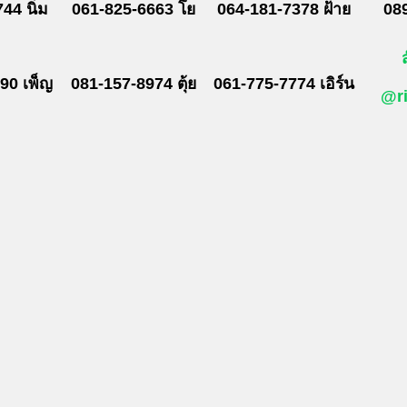
44 นิ่ม
061-825-6663 โย
064-181-7378 ฝ้าย
089
90 เพ็ญ
081-157-8974 ตุ้ย
061-775-7774 เอิร์น
@ri