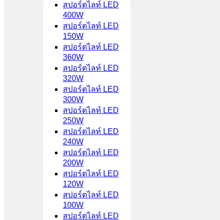
สปอร์ตไลท์ LED
400W
สปอร์ตไลท์ LED
150W
สปอร์ตไลท์ LED
360W
สปอร์ตไลท์ LED
320W
สปอร์ตไลท์ LED
300W
สปอร์ตไลท์ LED
250W
สปอร์ตไลท์ LED
240W
สปอร์ตไลท์ LED
200W
สปอร์ตไลท์ LED
120W
สปอร์ตไลท์ LED
100W
สปอร์ตไลท์ LED