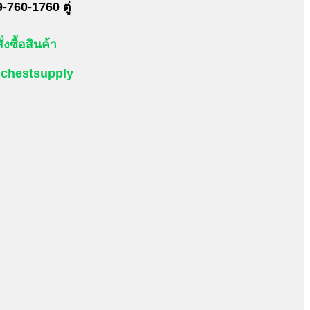
-760-1760 ตู่
สั่งซื้อสินค้า
chestsupply