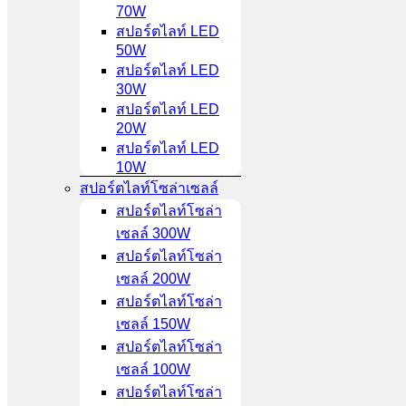
70W
สปอร์ตไลท์ LED
50W
สปอร์ตไลท์ LED
30W
สปอร์ตไลท์ LED
20W
สปอร์ตไลท์ LED
10W
สปอร์ตไลท์โซล่าเซลล์
สปอร์ตไลท์โซล่า
เซลล์ 300W
สปอร์ตไลท์โซล่า
เซลล์ 200W
สปอร์ตไลท์โซล่า
เซลล์ 150W
สปอร์ตไลท์โซล่า
เซลล์ 100W
สปอร์ตไลท์โซล่า