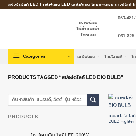
Skip
สปอร์ตไลท์ LED โคมไฟถนน LED เสาไฟถนน โคมตะแกรง ดาวน์ไลท์ โ
to
063-481-
content
เราพร้อม
ให้คำแนะนำ
โทรเลย
061-825-
Categories
เสาไฟถนน
โคมไฮเบย์
โ
PRODUCTS TAGGED “สปอร์ตไลท์ LED BIO BULB”
Search
for:
โคมสปอร์ตไลท
PRODUCTS
BULB Fighter
โคมไฮเบย์ลิเนียร์ LED 200W