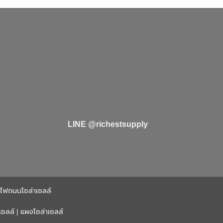
LINE @richestsupply
ไฟถนนโซล่าเซลล์
เซลล์
|
แผงโซล่าเซลล์