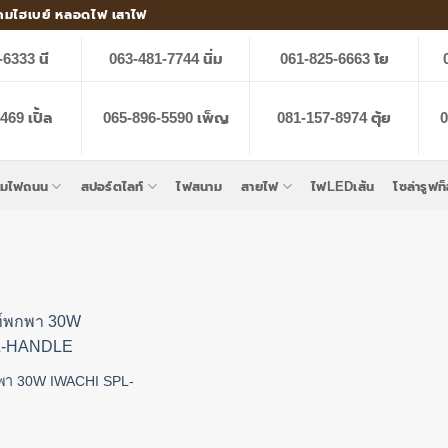
คมไฮเบย์ หลอดไฟ เสาไฟ
-6333 นี
063-481-7744 นิ่ม
061-825-6663 โย
69 เปิ้ล
065-896-5590 เพ็ญ
081-157-8974 ตุ้ย
0
คมไฟถนน
สปอร์ตไลท์
ไฟสนาม
สายไฟ
ไฟLEDเส้น
โซล่ารูฟท
พา 30W IWACHI SPL-