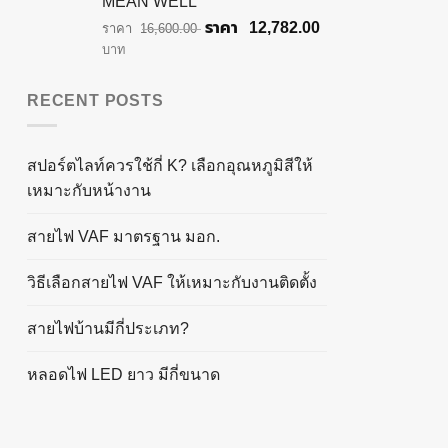
MEAN WELL
Original
Current
12,782.00
16,600.00
price
price
บาท
was:
is:
฿16,600.00.
฿12,782.00.
RECENT POSTS
สปอร์ตไลท์ควรใช้กี่ K? เลือกอุณหภูมิสีให้
เหมาะกับหน้างาน
สายไฟ VAF มาตรฐาน มอก.
วิธีเลือกสายไฟ VAF ให้เหมาะกับงานติดตั้ง
สายไฟบ้านมีกี่ประเภท?
หลอดไฟ LED ยาว มีกี่ขนาด