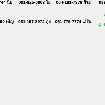
44 นิ่ม
061-825-6663 โย
064-181-7378 ฝ้าย
089
90 เพ็ญ
081-157-8974 ตุ้ย
061-775-7774 เอิร์น
@ri