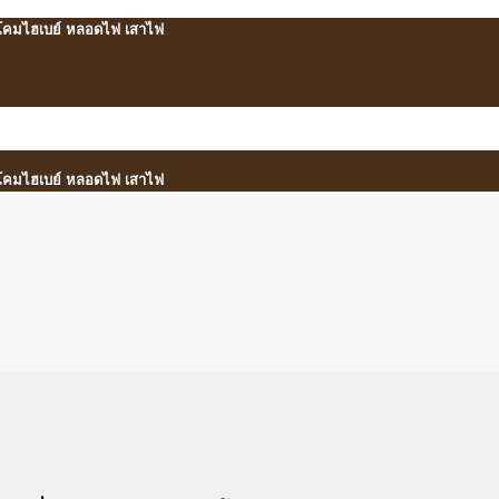
โคมไฮเบย์ หลอดไฟ เสาไฟ
โคมไฮเบย์ หลอดไฟ เสาไฟ