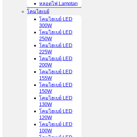
หลอดไฟ Lamptan
โคมไฮเบย์
โคมไฮเบย์ LED
300W
โคมไฮเบย์ LED
250W
โคมไฮเบย์ LED
225W
โคมไฮเบย์ LED
200W
โคมไฮเบย์ LED
155W
โคมไฮเบย์ LED
150W
โคมไฮเบย์ LED
130W
โคมไฮเบย์ LED
120W
โคมไฮเบย์ LED
100W