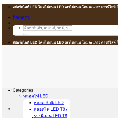
Skip
สปอร์ตไลท์ LED โคมไฟถนน LED เสาไฟถนน โคมตะแกรง ดาวน์ไลท์ 
to
content
ติดต่อเรา
Search
for:
สปอร์ตไลท์ LED โคมไฟถนน LED เสาไฟถนน โคมตะแกรง ดาวน์ไลท์ 
Categories
หลอดไฟ LED
หลอด Bulb LED
หลอดไฟ LED T8 /
รางนีออน LED T8