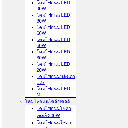
โคมไฟถนน LED
90W
โคมไฟถนน LED
80W
โคมไฟถนน LED
60W
โคมไฟถนน LED
50W
โคมไฟถนน LED
30W
โคมไฟถนน LED
20W
โคมไฟถนนหลังเต่า
E27
โคมไฟถนน LED
MIT
โคมไฟถนนโซล่าเซลล์
โคมไฟถนนโซล่า
เซลล์ 300W
โคมไฟถนนโซล่า