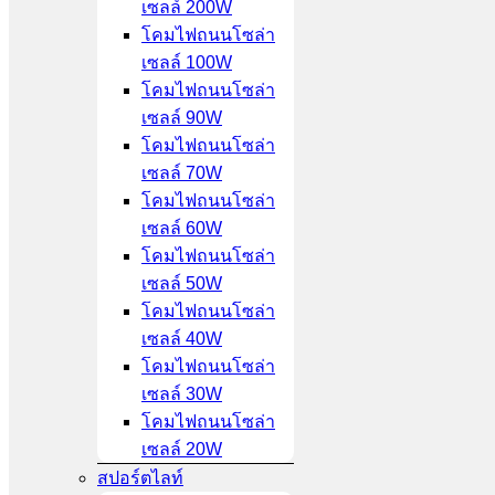
เซลล์ 200W
โคมไฟถนนโซล่า
เซลล์ 100W
โคมไฟถนนโซล่า
เซลล์ 90W
โคมไฟถนนโซล่า
เซลล์ 70W
โคมไฟถนนโซล่า
เซลล์ 60W
โคมไฟถนนโซล่า
เซลล์ 50W
โคมไฟถนนโซล่า
เซลล์ 40W
โคมไฟถนนโซล่า
เซลล์ 30W
โคมไฟถนนโซล่า
เซลล์ 20W
สปอร์ตไลท์