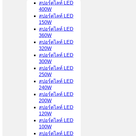
สปอร์ตไลท์ LED
400W
สปอร์ตไลท์ LED
150W
สปอร์ตไลท์ LED
360W
สปอร์ตไลท์ LED
320W
สปอร์ตไลท์ LED
300W
สปอร์ตไลท์ LED
250W
สปอร์ตไลท์ LED
240W
สปอร์ตไลท์ LED
200W
สปอร์ตไลท์ LED
120W
สปอร์ตไลท์ LED
100W
สปอร์ตไลท์ LED