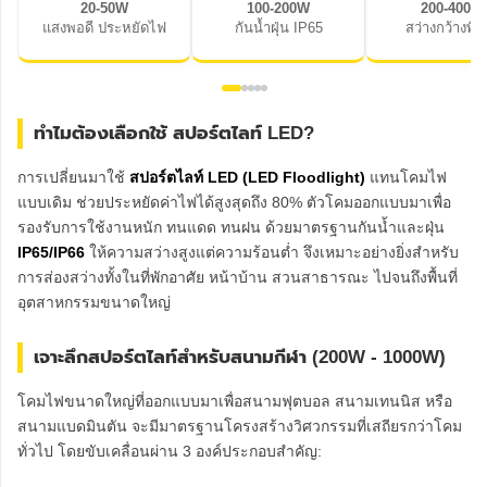
20-50W
100-200W
200-400W
แสงพอดี ประหยัดไฟ
กันน้ำฝุ่น IP65
สว่างกว้างพิเ
ทำไมต้องเลือกใช้ สปอร์ตไลท์ LED?
การเปลี่ยนมาใช้
สปอร์ตไลท์ LED (LED Floodlight)
แทนโคมไฟ
แบบเดิม ช่วยประหยัดค่าไฟได้สูงสุดถึง 80% ตัวโคมออกแบบมาเพื่อ
รองรับการใช้งานหนัก ทนแดด ทนฝน ด้วยมาตรฐานกันน้ำและฝุ่น
IP65/IP66
ให้ความสว่างสูงแต่ความร้อนต่ำ จึงเหมาะอย่างยิ่งสำหรับ
การส่องสว่างทั้งในที่พักอาศัย หน้าบ้าน สวนสาธารณะ ไปจนถึงพื้นที่
อุตสาหกรรมขนาดใหญ่
เจาะลึกสปอร์ตไลท์สำหรับสนามกีฬา (200W - 1000W)
โคมไฟขนาดใหญ่ที่ออกแบบมาเพื่อสนามฟุตบอล สนามเทนนิส หรือ
สนามแบดมินตัน จะมีมาตรฐานโครงสร้างวิศวกรรมที่เสถียรกว่าโคม
ทั่วไป โดยขับเคลื่อนผ่าน 3 องค์ประกอบสำคัญ: