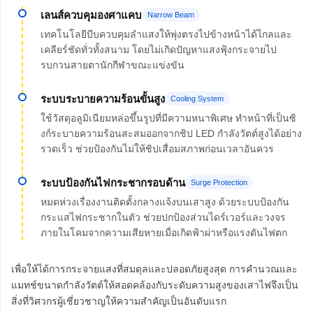
เลนส์ควบคุมองศาแคบ
Narrow Beam
เทคโนโลยีบีบควบคุมลำแสงให้พุ่งตรงไปข้างหน้าได้ไกลและ
เคลียร์ชัดทั่วทั้งสนาม โดยไม่เกิดปัญหาแสงฟุ้งกระจายไป
รบกวนสายตานักกีฬาขณะแข่งขัน
ระบบระบายความร้อนขั้นสูง
Cooling System
ใช้วัสดุอลูมิเนียมหล่อขึ้นรูปที่มีความหนาพิเศษ ทำหน้าที่เป็นซิ
งก์ระบายความร้อนสะสมออกจากชิป LED กำลังวัตต์สูงได้อย่าง
รวดเร็ว ช่วยป้องกันไม่ให้ชิปเสื่อมสภาพก่อนเวลาอันควร
ระบบป้องกันไฟกระชากรอบด้าน
Surge Protection
หมดห่วงเรื่องงานติดตั้งกลางแจ้งบนเสาสูง ด้วยระบบป้องกัน
กระแสไฟกระชากในตัว ช่วยปกป้องส่วนไดร์เวอร์และวงจร
ภายในโคมจากความเสียหายเมื่อเกิดฟ้าผ่าหรือแรงดันไฟตก
เพื่อให้ได้การกระจายแสงที่สมดุลและปลอดภัยสูงสุด การคำนวณและ
แมทช์ขนาดกำลังวัตต์ให้สอดคล้องกับระดับความสูงของเสาไฟจึงเป็น
สิ่งที่วิศวกรผู้เชี่ยวชาญให้ความสำคัญเป็นอันดับแรก