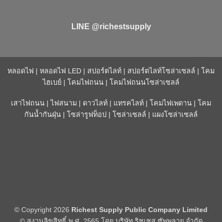
LINE @richestsupply
หลอดไฟ
|
หลอดไฟ LED
|
สปอร์ตไลท์
|
สปอร์ตไลท์โซล่าเซลล์
|
โคม
ไฮเบย์
|
โคมไฟถนน
|
โคมไฟถนนโซล่าเซลล์
เสาไฟถนน
|
ไฟสนาม
|
ดาวไลท์
|
แทรคไลท์
|
โคมไฟเพดาน
|
โคม
กันน้ำกันฝุ่น
|
โซล่ารูฟท็อป
|
โซล่าเซลล์
|
แผงโซล่าเซลล์
© Copyright 2026
Richest Supply Public Company Limited
© สงวนลิขสิทธิ์ พ.ศ. 2565 โดย บริษัท ริชเชส ซัพพลาย จำกัด