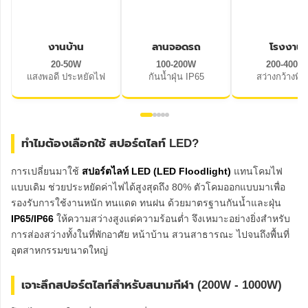
งานบ้าน
ลานจอดรถ
โรงงาน
20-50W
100-200W
200-400W
แสงพอดี ประหยัดไฟ
กันน้ำฝุ่น IP65
สว่างกว้างพิเ
ทำไมต้องเลือกใช้ สปอร์ตไลท์ LED?
การเปลี่ยนมาใช้
สปอร์ตไลท์ LED (LED Floodlight)
แทนโคมไฟ
แบบเดิม ช่วยประหยัดค่าไฟได้สูงสุดถึง 80% ตัวโคมออกแบบมาเพื่อ
รองรับการใช้งานหนัก ทนแดด ทนฝน ด้วยมาตรฐานกันน้ำและฝุ่น
IP65/IP66
ให้ความสว่างสูงแต่ความร้อนต่ำ จึงเหมาะอย่างยิ่งสำหรับ
การส่องสว่างทั้งในที่พักอาศัย หน้าบ้าน สวนสาธารณะ ไปจนถึงพื้นที่
อุตสาหกรรมขนาดใหญ่
เจาะลึกสปอร์ตไลท์สำหรับสนามกีฬา (200W - 1000W)