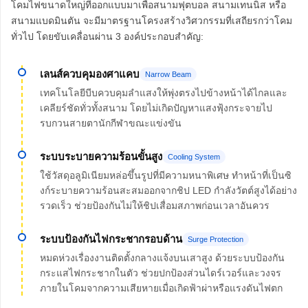
โคมไฟขนาดใหญ่ที่ออกแบบมาเพื่อสนามฟุตบอล สนามเทนนิส หรือ
สนามแบดมินตัน จะมีมาตรฐานโครงสร้างวิศวกรรมที่เสถียรกว่าโคม
ทั่วไป โดยขับเคลื่อนผ่าน 3 องค์ประกอบสำคัญ:
เลนส์ควบคุมองศาแคบ
Narrow Beam
เทคโนโลยีบีบควบคุมลำแสงให้พุ่งตรงไปข้างหน้าได้ไกลและ
เคลียร์ชัดทั่วทั้งสนาม โดยไม่เกิดปัญหาแสงฟุ้งกระจายไป
รบกวนสายตานักกีฬาขณะแข่งขัน
ระบบระบายความร้อนขั้นสูง
Cooling System
ใช้วัสดุอลูมิเนียมหล่อขึ้นรูปที่มีความหนาพิเศษ ทำหน้าที่เป็นซิ
งก์ระบายความร้อนสะสมออกจากชิป LED กำลังวัตต์สูงได้อย่าง
รวดเร็ว ช่วยป้องกันไม่ให้ชิปเสื่อมสภาพก่อนเวลาอันควร
ระบบป้องกันไฟกระชากรอบด้าน
Surge Protection
หมดห่วงเรื่องงานติดตั้งกลางแจ้งบนเสาสูง ด้วยระบบป้องกัน
กระแสไฟกระชากในตัว ช่วยปกป้องส่วนไดร์เวอร์และวงจร
ภายในโคมจากความเสียหายเมื่อเกิดฟ้าผ่าหรือแรงดันไฟตก