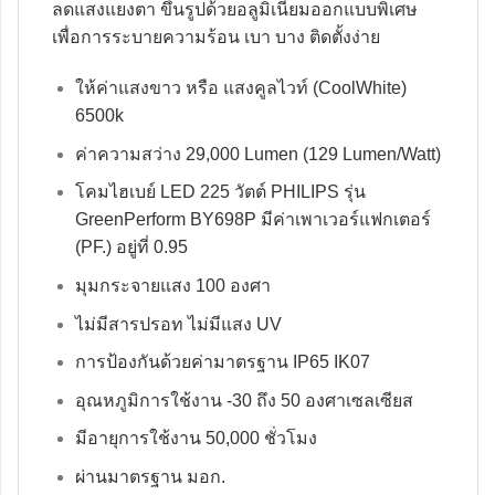
ลดแสงแยงตา ขึ้นรูปด้วยอลูมิเนียมออกแบบพิเศษ
เพื่อการระบายความร้อน เบา บาง ติดตั้งง่าย
ให้ค่าแสงขาว หรือ แสงคูลไวท์ (CoolWhite)
6500k
ค่าความสว่าง 29,000 Lumen (129 Lumen/Watt)
โคมไฮเบย์ LED 225 วัตต์ PHILIPS รุ่น
GreenPerform BY698P มีค่าเพาเวอร์แฟกเตอร์
(PF.) อยู่ที่ 0.95
มุมกระจายแสง 100 องศา
ไม่มีสารปรอท ไม่มีแสง UV
การป้องกันด้วยค่ามาตรฐาน IP65 IK07
อุณหภูมิการใช้งาน -30 ถึง 50 องศาเซลเซียส
มีอายุการใช้งาน 50,000 ชั่วโมง
ผ่านมาตรฐาน มอก.