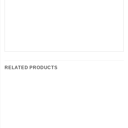
RELATED PRODUCTS