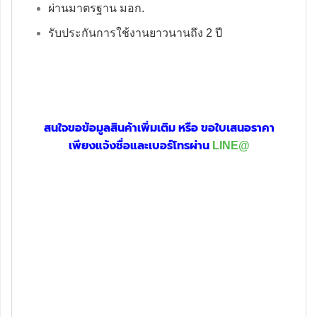
ผ่านมาตรฐาน มอก.
รับประกันการใช้งานยาวนานถึง 2 ปี
สนใจขอข้อมูลสินค้าเพิ่มเติม หรือ
ขอใบเสนอราคา
เพียงแจ้งชื่อและเบอร์โทรผ่าน
LINE@