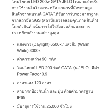
โคมไฮเบย์ LED 200w
GATA JELO I เหมาะสำหรับ
การใช้งานในโรงงาน หรือ อาคารที่มีเพดานสูง
สินค้าจากแบรนด์ GATA ได้รับการรับรองมาตรฐาน
จากสถาบัน SGS (สถาบันตวรจสอบคุณภาพสินค้า)
โดยตัวสินค้าเน้นการใส่ใจสิ่งแวดล้อมและการ
ประหยัดพลังงานอย่างสูงสุด
แสงขาว (Daylight) 6500k / แสงส้ม (Warm
White) 3000k
ค่าความสว่าง 90 lm/w
โคมไฮเบย์ LED 200 วัตต์ GATA รุ่น JELO I มีค่า
Power Factor 0.9
องศาแสง 120 องศา
สามารถป้องกันน้ำ และ ฝุ่น ด้วยค่ามาตรฐาน
IP65
มีอายุการใช้งาน 25,000 ชั่วโมง