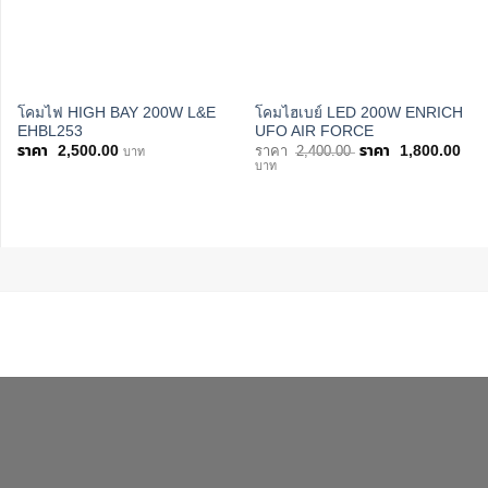
โคมไฟ HIGH BAY 200W L&E
โคมไฮเบย์ LED 200W ENRICH
EHBL253
UFO AIR FORCE
Original
Cur
2,500.00
2,400.00
1,800.00
บาท
price
pric
บาท
was:
is:
฿2,400.00.
฿1,