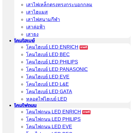
เสาไฟเหล็กตรงทรงกระบอกกลม
เสาไฮแมส
เสาไฟสนามกีฬา
เสาล่อฟ้า
เสาธง
โคมไฮเบย์
โคมไฮเบย์ LED ENRICH
โคมไฮเบย์ LED BEC
โคมไฮเบย์ LED PHILIPS
โคมไฮเบย์ LED PANASONIC
โคมไฮเบย์ LED EVE
โคมไฮเบย์ LED L&E
โคมไฮเบย์ LED GATA
หลอดไฟไฮเบย์ LED
โคมไฟถนน
โคมไฟถนน LED ENRICH
โคมไฟถนน LED PHILIPS
โคมไฟถนน LED EVE