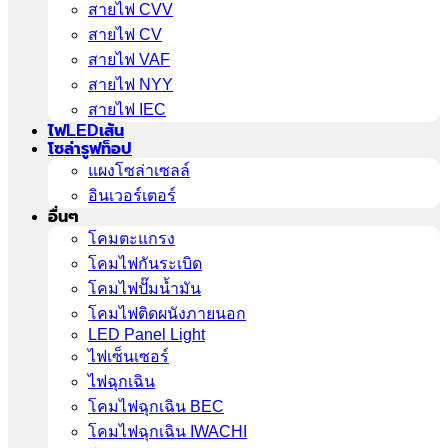
สายไฟ CVV
สายไฟ CV
สายไฟ VAF
สายไฟ NYY
สายไฟ IEC
ไฟLEDเส้น
โซล่ารูฟท็อป
แผงโซล่าเซลล์
อินเวอร์เตอร์
อื่นๆ
โคมตะแกรง
โคมไฟกันระเบิด
โคมไฟปั๊มน้ำมัน
โคมไฟติดผนังภายนอก
LED Panel Light
ไฟเซ็นเซอร์
ไฟฉุกเฉิน
โคมไฟฉุกเฉิน BEC
โคมไฟฉุกเฉิน IWACHI