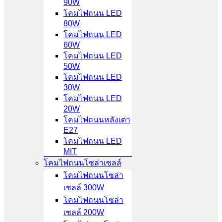
90W
โคมไฟถนน LED
80W
โคมไฟถนน LED
60W
โคมไฟถนน LED
50W
โคมไฟถนน LED
30W
โคมไฟถนน LED
20W
โคมไฟถนนหลังเต่า
E27
โคมไฟถนน LED
MIT
โคมไฟถนนโซล่าเซลล์
โคมไฟถนนโซล่า
เซลล์ 300W
โคมไฟถนนโซล่า
เซลล์ 200W