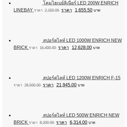
โคมไฮเบย์ลิเนียร์ LED 200W ENRICH
Original
Current
LINEBAY
1,655.50
2,150.00
บาท
price
price
was:
is:
฿2,150.00.
฿1,655.50.
สปอร์ตไลท์ LED 1000W ENRICH NEW
Original
Current
BRICK
12,628.00
16,400.00
บาท
price
price
was:
is:
฿16,400.00.
฿12,628.00.
สปอร์ตไลท์ LED 1200W ENRICH F-15
Original
Current
21,945.00
28,500.00
บาท
price
price
was:
is:
฿28,500.00.
฿21,945.00.
สปอร์ตไลท์ LED 500W ENRICH NEW
Original
Current
BRICK
6,314.00
8,200.00
บาท
price
price