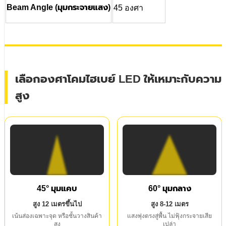
Beam Angle (มุมกระจายแสง)
45 องศา
เลือกองศาโคมไฮเบย์ LED ให้เหมาะกับความ
สูง
45° มุมแคบ
60° มุมกลาง
สูง 12 เมตรขึ้นไป
สูง 8-12 เมตร
เน้นส่องเฉพาะจุด หรือชั้นวางสินค้า
แสงพุ่งตรงสู่พื้น ไม่ฟุ้งกระจายเสีย
สูง
เปล่า