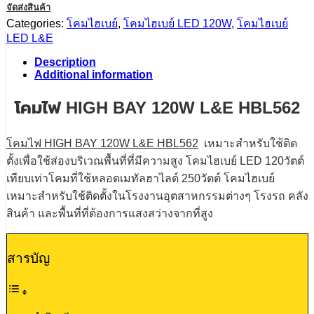
จัดส่งสินค้า
Categories:
โคมไฮเบย์
,
โคมไฮเบย์ LED 120W
,
โคมไฮเบย์
LED L&E
Description
Additional information
โคมไฟ HIGH BAY 120W L&E HBL562
โคมไฟ HIGH BAY 120W L&E HBL562
เหมาะสำหรับใช้ติด
ตั้งเพื่อใช้ส่องบริเวณพื้นที่ที่มีความสูง โคมไฮเบย์ LED 120วัตต์
เทียบเท่าโคมที่ใช้หลอดเมทัลฮาไลด์ 250วัตต์ โคมไฮเบย์
เหมาะสำหรับใช้ติดตั้งในโรงงานอุตสาหกรรมต่างๆ โรงรถ คลัง
สินค้า และพื้นที่ที่ต้องการแสงสว่างจากที่สูง
สารบัญ