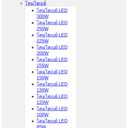
โคมไฮเบย์
โคมไฮเบย์ LED
300W
โคมไฮเบย์ LED
250W
โคมไฮเบย์ LED
225W
โคมไฮเบย์ LED
200W
โคมไฮเบย์ LED
155W
โคมไฮเบย์ LED
150W
โคมไฮเบย์ LED
130W
โคมไฮเบย์ LED
120W
โคมไฮเบย์ LED
100W
โคมไฮเบย์ LED
85W