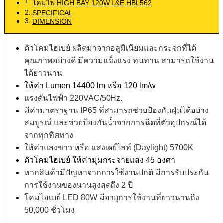
โคมไฟ HIGH BAY 120W L&E HBL562
SPECIFICAL
DIMENSION
ตัวโคมไฮเบย์ ผลิตมาจากอลูมิเนียมและกระจกที่ได้
คุณภาพอย่างดี มีความแข็งแรง ทนทาน สามารถใช้งาน
ได้ยาวนาน
ให้ค่า Lumen 14400 lm หรือ 120 lm/w
แรงดันไฟฟ้า 220VAC/50Hz.
มีค่ามาตราฐาน IP65 ที่สามารถช่วยป้องกันฝุ่นได้อย่าง
สมบูรณ์ และช่วยป้องกันน้ำจากการฉีดที่ตัวอุปกรณ์ได้
จากทุกทิศทาง
ให้ค่าแสงขาว หรือ แสงเดย์ไลท์ (Daylight) 5700K
ตัวโคมไฮเบย์ ให้ค่ามุมกระจายแสง 45 องศา
หากสินค้ามีปัญหาจากการใช้งานปกติ มีการรับประกัน
การใช้งานของนานสูงสุดถึง 2 ปี
โคมไฮเบย์ LED 80W มีอายุการใช้งานที่ยาวนานถึง
50,000 ชั่วโมง