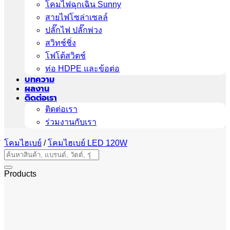
โคมไฟฉุกเฉิน Sunny
สายไฟโซล่าเซลล์
ปลั๊กไฟ ปลั๊กพ่วง
สวิทช์ชิ่ง
โฟโต้สวิตช์
ท่อ HDPE และข้อต่อ
บทความ
ผลงาน
ติดต่อเรา
ติดต่อเรา
ร่วมงานกับเรา
โคมไฮเบย์
/
โคมไฮเบย์ LED 120W
Search
for:
Products