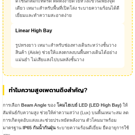
ดีไซน์กลมกะทัดรัด ติดตั้งง่ายด้วยห่วงแขวนเพียงจุด
เดียว เหมาะสำหรับพื้นที่เปิดโล่ง ระบายความร้อนได้ดี
เยี่ยมและทำความสะอาดง่าย
Linear High Bay
รูปทรงยาว เหมาะสำหรับช่องทางเดินระหว่างชั้นวาง
สินค้า (Aisle) ช่วยให้แสงตกลงบนพื้นทางเดินได้อย่าง
แม่นยำ ไม่เสียแสงไปบนหลังชั้นวาง
ทำไมความสูงเพดานถึงสำคัญ?
การเลือก
Beam Angle
ของ
โคมไฮเบย์ LED (LED High Bay)
ให้
สัมพันธ์กับความสูง ช่วยให้ค่าความสว่าง (Lux) บนพื้นเหมาะสม ลด
การเกิดจุดอับแสงและช่วยประหยัดพลังงาน ตัวโคมมาพร้อม
มาตรฐาน
IP65 กันน้ำกันฝุ่น
ระบายความร้อนดีเยี่ยม ยืดอายุการใช้