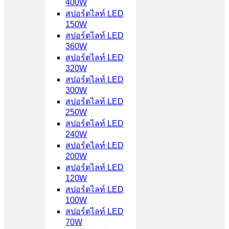
400W
สปอร์ตไลท์ LED
150W
สปอร์ตไลท์ LED
360W
สปอร์ตไลท์ LED
320W
สปอร์ตไลท์ LED
300W
สปอร์ตไลท์ LED
250W
สปอร์ตไลท์ LED
240W
สปอร์ตไลท์ LED
200W
สปอร์ตไลท์ LED
120W
สปอร์ตไลท์ LED
100W
สปอร์ตไลท์ LED
70W