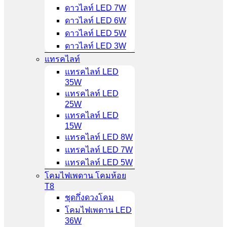
ดาวไลท์ LED 7W
ดาวไลท์ LED 6W
ดาวไลท์ LED 5W
ดาวไลท์ LED 3W
แทรคไลท์
แทรคไลท์ LED
35W
แทรคไลท์ LED
25W
แทรคไลท์ LED
15W
แทรคไลท์ LED 8W
แทรคไลท์ LED 7W
แทรคไลท์ LED 5W
โคมไฟเพดาน โคมห้อย
T8
ชุดกึ่งดวงโคม
โคมไฟเพดาน LED
36W