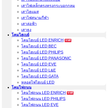
เสาไฟเหล็กตรงทรงกระบอกกลม
เสาไฮแมส
เสาไฟสนามกีฬา
เสาล่อฟ้า
เสาธง
โคมไฮเบย์
โคมไฮเบย์ LED ENRICH
โคมไฮเบย์ LED BEC
โคมไฮเบย์ LED PHILIPS
โคมไฮเบย์ LED PANASONIC
โคมไฮเบย์ LED EVE
โคมไฮเบย์ LED L&E
โคมไฮเบย์ LED GATA
หลอดไฟไฮเบย์ LED
โคมไฟถนน
โคมไฟถนน LED ENRICH
โคมไฟถนน LED PHILIPS
โคมไฟถนน LED EVE