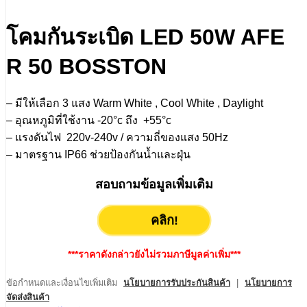
โคมกันระเบิด LED 50W AFE
R 50 BOSSTON
– มีให้เลือก 3 แสง Warm White , Cool White , Daylight
– อุณหภูมิที่ใช้งาน -20°c ถึง +55°c
– แรงดันไฟ 220v-240v / ความถี่ของแสง 50Hz
– มาตรฐาน IP66 ช่วยป้องกันน้ำและฝุ่น
สอบถามข้อมูลเพิ่มเติม
คลิก!
***ราคาดังกล่าวยังไม่รวมภาษีมูลค่าเพิ่ม***
ข้อกำหนดและเงื่อนไขเพิ่มเติม
นโยบายการรับประกันสินค้า
|
นโยบายการ
จัดส่งสินค้า