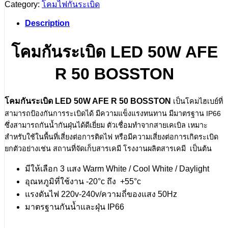
Category:
โคมไฟกันระเบิด
Description
โคมกันระเบิด LED 50W AFE
R 50 BOSSTON
โคมกันระเบิด LED 50W AFE R 50 BOSSTON
เป็นโคมไฮเบย์ที่
สามารถป้องกันการระเบิดได้ มีความแข็งแรงทนทาน มีมาตรฐาน IP66
ซึ่งสามารถกันน้ำกันฝุ่นได้ดีเยี่ยม ตัวเชื่อมทำจากสายเคเบิล เหมาะ
สำหรับใช้ในพื้นที่เสี่ยงต่อการติดไฟ หรือมีความเสี่ยงต่อการเกิดระเบิด
ยกตัวอย่างเช่น สถานที่จัดเก็บสารเคมี โรงงานผลิตสารเคมี เป็นต้น
มีให้เลือก 3 แสง Warm White / Cool White / Daylight
อุณหภูมิที่ใช้งาน -20°c ถึง +55°c
แรงดันไฟ 220v-240v/ความถี่ของแสง 50Hz
มาตรฐานกันน้ำและฝุ่น IP66