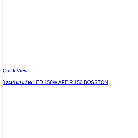
Quick View
โคมกันระเบิด LED 150W AFE R 150 BOSSTON