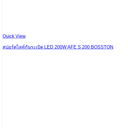
Quick View
สปอร์ตไลท์กันระเบิด LED 200W AFE S 200 BOSSTON