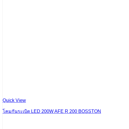
Quick View
โคมกันระเบิด LED 200W AFE R 200 BOSSTON