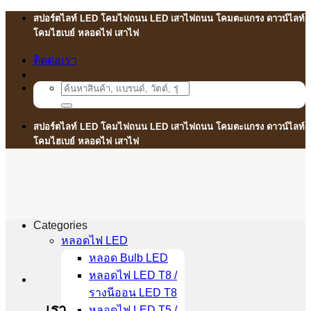
Skip
สปอร์ตไลท์ LED โคมไฟถนน LED เสาไฟถนน โคมตะแกรง ดาวน์ไลท์
to
โคมไฮเบย์ หลอดไฟ เสาไฟ
content
ติดต่อเรา
Search
for:
สปอร์ตไลท์ LED โคมไฟถนน LED เสาไฟถนน โคมตะแกรง ดาวน์ไลท์
โคมไฮเบย์ หลอดไฟ เสาไฟ
Categories
หลอดไฟ LED
หลอด Bulb LED
หลอดไฟ LED T8 /
รางนีออน LED T8
เรา
หลอดไฟ LED T5 /