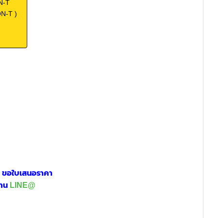
N-T
ON-T )
อ
ขอใบเสนอราคา
่าน
LINE@