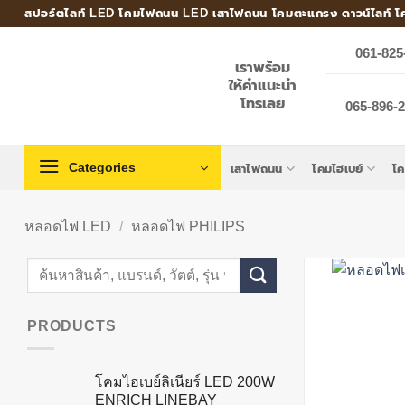
Skip
สปอร์ตไลท์ LED โคมไฟถนน LED เสาไฟถนน โคมตะแกรง ดาวน์ไลท์ โ
to
061-825
content
เราพร้อม
ให้คำแนะนำ
โทรเลย
065-896-24
Categories
เสาไฟถนน
โคมไฮเบย์
โ
หลอดไฟ LED
/
หลอดไฟ PHILIPS
Search
for:
PRODUCTS
โคมไฮเบย์ลิเนียร์ LED 200W
ENRICH LINEBAY