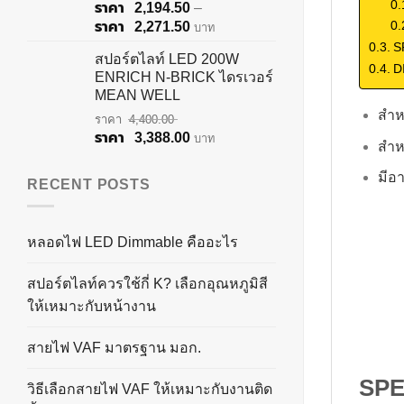
2,194.50
–
Price
2,271.50
บาท
range:
S
สปอร์ตไลท์ LED 200W
฿2,194.50
D
ENRICH N-BRICK ไดรเวอร์
through
MEAN WELL
฿2,271.50
สำห
4,400.00
Original
Current
3,388.00
บาท
สำห
price
price
was:
is:
มีอ
RECENT POSTS
฿4,400.00.
฿3,388.00.
หลอดไฟ LED Dimmable คืออะไร
สปอร์ตไลท์ควรใช้กี่ K? เลือกอุณหภูมิสี
ให้เหมาะกับหน้างาน
สายไฟ VAF มาตรฐาน มอก.
SPE
วิธีเลือกสายไฟ VAF ให้เหมาะกับงานติด