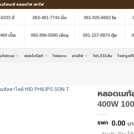
คมไฮเบย์ หลอดไฟ เสาไฟ
-6333 นี
063-481-7744 นิ่ม
061-825-6663 โย
69 เปิ้ล
065-896-5590 เพ็ญ
081-157-8974 ตุ้ย
0
คมไฟถนน
สปอร์ตไลท์
ไฟสนาม
สายไฟ
ไฟLEDเส้น
โซล่ารูฟท
หลอดเมทั
400W 10
0.00
บ