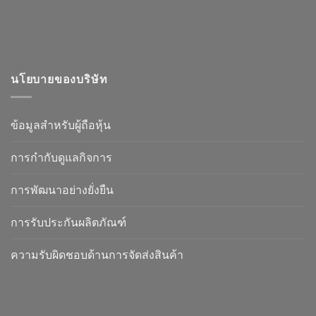
นโยบายของบริษัท
ข้อมูลสำหรับผู้ถือหุ้น
การกำกับดูแลกิจการ
การพัฒนาอย่างยั่งยืน
การรับประกันผลิตภัณฑ์
ความรับผิดชอบด้านการจัดส่งสินค้า