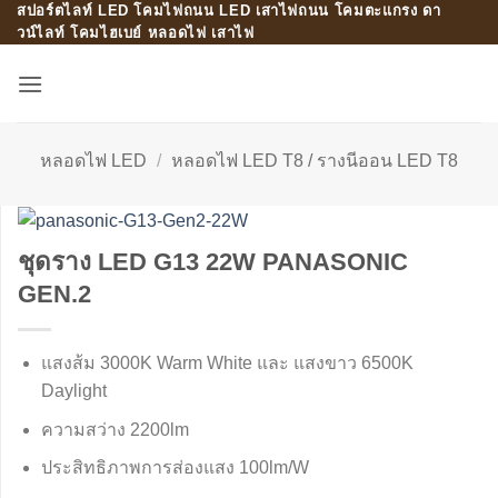
สปอร์ตไลท์ LED โคมไฟถนน LED เสาไฟถนน โคมตะแกรง ดา
Skip
วน์ไลท์ โคมไฮเบย์ หลอดไฟ เสาไฟ
to
content
หลอดไฟ LED
/
หลอดไฟ LED T8 / รางนีออน LED T8
ชุดราง LED G13 22W PANASONIC
GEN.2
แสงส้ม 3000K Warm White และ แสงขาว 6500K
Daylight
ความสว่าง 2200lm
ประสิทธิภาพการส่องแสง 100lm/W