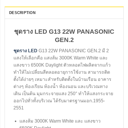
DESCRIPTION
ชุดราง LED G13 22W PANASONIC
GEN.2
ชุดราง LED
G13 22W PANASONIC GEN.2 มี 2
แสงให้เลือกคือ แสงส้ม 3000K Warm White และ
แสงขาว 6500K Daylight ตัวหลอดไฟผลิตจากแก้ว
ทำให้ไม่เปลี่ยนสีตลอดอายุการใช้งาน สามารถติด
ตั้งได้ง่ายๆ เหมาะสำหรับติดตั้งในบ้านเรือน อาคาร
ต่างๆ ห้องเรียน ห้องน้ำ ห้องนอน และบริเวณทาง
เดิน เป็นต้น มุมกระจายแสง 250° ทำให้แสงกระจาย
ออกไปทั่วทั้งบริเวณ ได้รับมาตรฐานมอก.1955-
2551
แสงส้ม 3000K Warm White และ แสงขาว