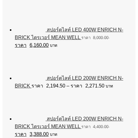
price
price
was:
is:
฿5,700.00.
฿4,389.00.
สปอร์ตไลท์ LED 400W ENRICH N-
BRICK ไดรเวอร์ MEAN WELL
8,000.00
Original
Current
6,160.00
บาท
price
price
was:
is:
฿8,000.00.
฿6,160.00.
สปอร์ตไลท์ LED 200W ENRICH N-
Price
BRICK
2,194.50
–
2,271.50
บาท
range:
฿2,194.50
through
฿2,271.50
สปอร์ตไลท์ LED 200W ENRICH N-
BRICK ไดรเวอร์ MEAN WELL
4,400.00
Original
Current
3,388.00
บาท