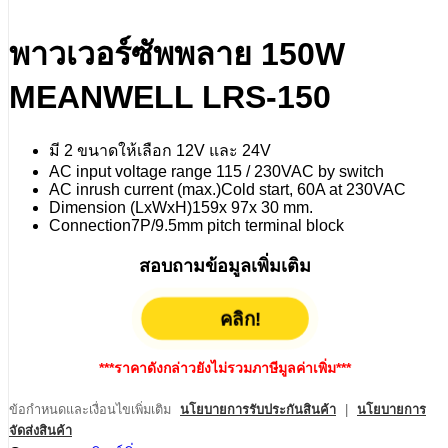
พาวเวอร์ซัพพลาย 150W
MEANWELL LRS-150
มี 2 ขนาดให้เลือก 12V และ 24V
AC input voltage range 115 / 230VAC by switch
AC inrush current (max.)Cold start, 60A at 230VAC
Dimension (LxWxH)159x 97x 30 mm.
Connection7P/9.5mm pitch terminal block
สอบถามข้อมูลเพิ่มเติม
คลิก!
***ราคาดังกล่าวยังไม่รวมภาษีมูลค่าเพิ่ม***
ข้อกำหนดและเงื่อนไขเพิ่มเติม
นโยบายการรับประกันสินค้า
|
นโยบายการ
จัดส่งสินค้า