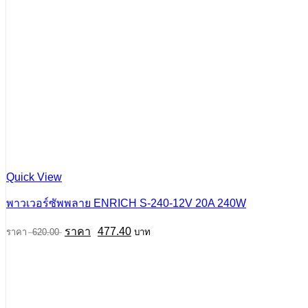
was:
is:
฿260.00.
฿200.20.
Quick View
พาวเวอร์ซัพพลาย ENRICH S-240-12V 20A 240W
Original
Current
477.40
620.00
บาท
price
price
was:
is:
฿620.00.
฿477.40.