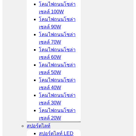
โคมไฟถนนโซล่า
เซลล์ 100W
โคมไฟถนนโซล่า
เซลล์ 90W
โคมไฟถนนโซล่า
เซลล์ 70W
โคมไฟถนนโซล่า
เซลล์ 60W
โคมไฟถนนโซล่า
เซลล์ 50W
โคมไฟถนนโซล่า
เซลล์ 40W
โคมไฟถนนโซล่า
เซลล์ 30W
โคมไฟถนนโซล่า
เซลล์ 20W
สปอร์ตไลท์
สปอร์ตไลท์ LED