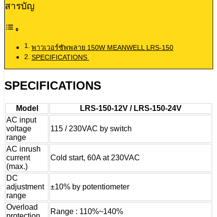
สารบัญ
พาวเวอร์ซัพพลาย 150W MEANWELL LRS-150
SPECIFICATIONS
SPECIFICATIONS
Model
LRS-150-12V / LRS-150-24V
AC input
voltage
115 / 230VAC by switch
range
AC inrush
current
Cold start, 60A at 230VAC
(max.)
DC
adjustment
±10% by potentiometer
range
Overload
Range : 110%~140%
protection