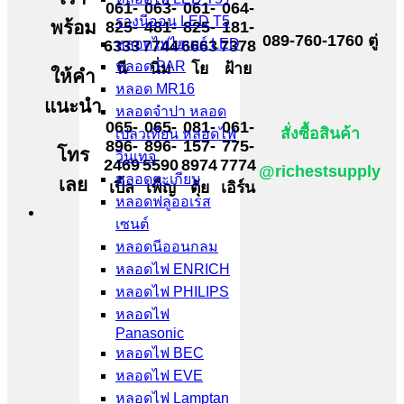
061-
063-
061-
064-
รางนีออน LED T5
พร้อม
825-
481-
825-
181-
089-760-1760 ตู่
หลอดไฟไฮเบย์ LED
6333
7744
6663
7378
หลอด PAR
นี
นิ่ม
โย
ฝ้าย
ให้คำ
หลอด MR16
แนะนำ
หลอดจำปา หลอด
065-
065-
081-
061-
สั่งซื้อสินค้า
เปลวเทียน หลอดไฟ
896-
896-
157-
775-
โทร
วินเทจ
2469
5590
8974
7774
@richestsupply
หลอดตะเกียบ
เลย
เปิ้ล
เพ็ญ
ตุ้ย
เอิร์น
หลอดฟลูออเรส
เซนต์
หลอดนีออนกลม
หลอดไฟ ENRICH
หลอดไฟ PHILIPS
หลอดไฟ
Panasonic
หลอดไฟ BEC
หลอดไฟ EVE
หลอดไฟ Lamptan