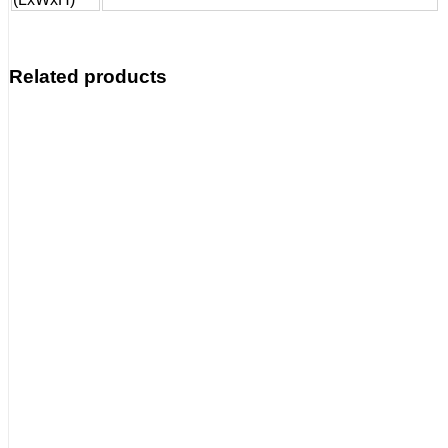
Related products