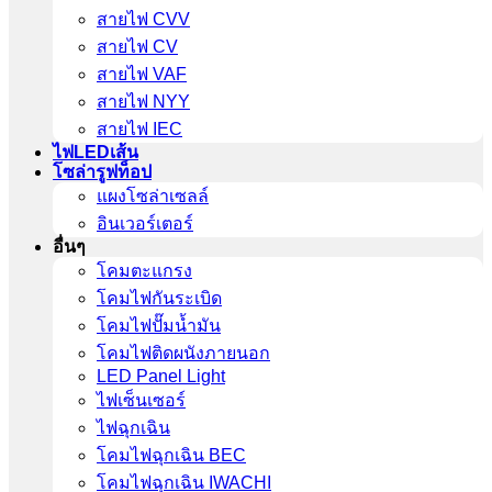
สายไฟ CVV
สายไฟ CV
สายไฟ VAF
สายไฟ NYY
สายไฟ IEC
ไฟLEDเส้น
โซล่ารูฟท็อป
แผงโซล่าเซลล์
อินเวอร์เตอร์
อื่นๆ
โคมตะแกรง
โคมไฟกันระเบิด
โคมไฟปั๊มน้ำมัน
โคมไฟติดผนังภายนอก
LED Panel Light
ไฟเซ็นเซอร์
ไฟฉุกเฉิน
โคมไฟฉุกเฉิน BEC
โคมไฟฉุกเฉิน IWACHI