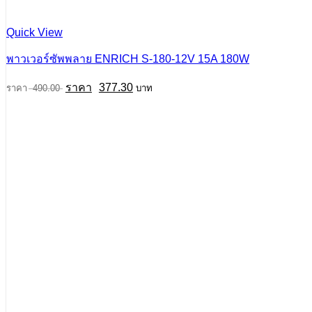
Quick View
พาวเวอร์ซัพพลาย ENRICH S-180-12V 15A 180W
Original
Current
377.30
490.00
บาท
price
price
was:
is:
฿490.00.
฿377.30.