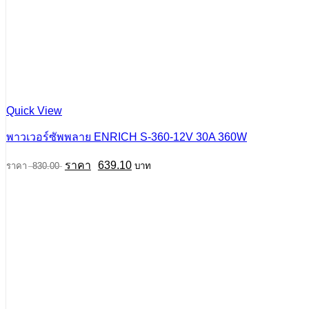
Quick View
พาวเวอร์ซัพพลาย ENRICH S-360-12V 30A 360W
Original
Current
639.10
830.00
บาท
price
price
was:
is:
฿830.00.
฿639.10.