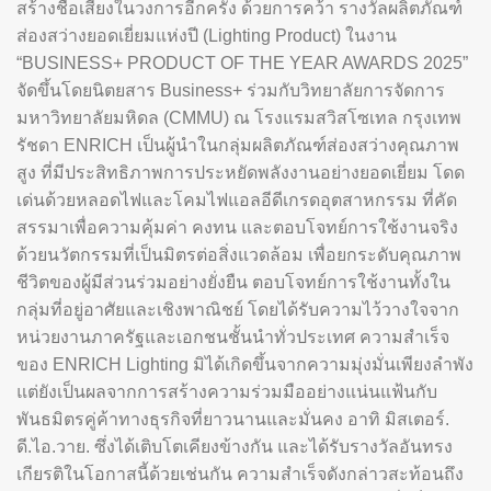
สร้างชื่อเสียงในวงการอีกครั้ง ด้วยการคว้า รางวัลผลิตภัณฑ์
ส่องสว่างยอดเยี่ยมแห่งปี (Lighting Product) ในงาน
“BUSINESS+ PRODUCT OF THE YEAR AWARDS 2025”
จัดขึ้นโดยนิตยสาร Business+ ร่วมกับวิทยาลัยการจัดการ
มหาวิทยาลัยมหิดล (CMMU) ณ โรงแรมสวิสโซเทล กรุงเทพ
รัชดา ENRICH เป็นผู้นำในกลุ่มผลิตภัณฑ์ส่องสว่างคุณภาพ
สูง ที่มีประสิทธิภาพการประหยัดพลังงานอย่างยอดเยี่ยม โดด
เด่นด้วยหลอดไฟและโคมไฟแอลอีดีเกรดอุตสาหกรรม ที่คัด
สรรมาเพื่อความคุ้มค่า คงทน และตอบโจทย์การใช้งานจริง
ด้วยนวัตกรรมที่เป็นมิตรต่อสิ่งแวดล้อม เพื่อยกระดับคุณภาพ
ชีวิตของผู้มีส่วนร่วมอย่างยั่งยืน ตอบโจทย์การใช้งานทั้งใน
กลุ่มที่อยู่อาศัยและเชิงพาณิชย์ โดยได้รับความไว้วางใจจาก
หน่วยงานภาครัฐและเอกชนชั้นนำทั่วประเทศ ความสำเร็จ
ของ ENRICH Lighting มิได้เกิดขึ้นจากความมุ่งมั่นเพียงลำพัง
แต่ยังเป็นผลจากการสร้างความร่วมมืออย่างแน่นแฟ้นกับ
พันธมิตรคู่ค้าทางธุรกิจที่ยาวนานและมั่นคง อาทิ มิสเตอร์.
ดี.ไอ.วาย. ซึ่งได้เติบโตเคียงข้างกัน และได้รับรางวัลอันทรง
เกียรติในโอกาสนี้ด้วยเช่นกัน ความสำเร็จดังกล่าวสะท้อนถึง