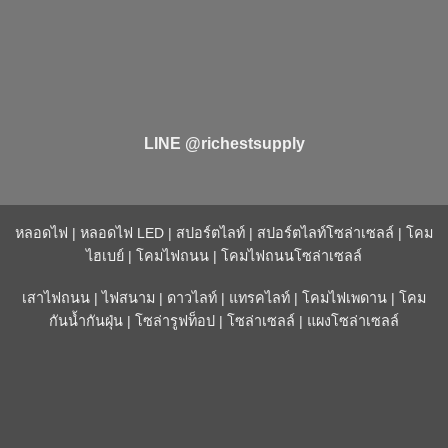
LINE @richestsupply
หลอดไฟ
|
หลอดไฟ LED
|
สปอร์ตไลท์
|
สปอร์ตไลท์โซล่าเซลล์
|
โคม
ไฮเบย์
|
โคมไฟถนน
|
โคมไฟถนนโซล่าเซลล์
เสาไฟถนน
|
ไฟสนาม
|
ดาวไลท์
|
แทรคไลท์
|
โคมไฟเพดาน
|
โคม
กันน้ำกันฝุ่น
|
โซล่ารูฟท็อป
|
โซล่าเซลล์
|
แผงโซล่าเซลล์