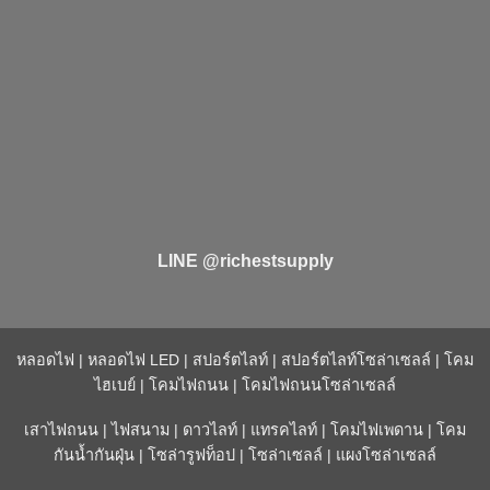
LINE @richestsupply
หลอดไฟ
|
หลอดไฟ LED
|
สปอร์ตไลท์
|
สปอร์ตไลท์โซล่าเซลล์
|
โคม
ไฮเบย์
|
โคมไฟถนน
|
โคมไฟถนนโซล่าเซลล์
เสาไฟถนน
|
ไฟสนาม
|
ดาวไลท์
|
แทรคไลท์
|
โคมไฟเพดาน
|
โคม
กันน้ำกันฝุ่น
|
โซล่ารูฟท็อป
|
โซล่าเซลล์
|
แผงโซล่าเซลล์