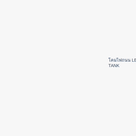
โคมไฟถนน L
TANK