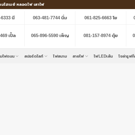
คมไฮเบย์ หลอดไฟ เสาไฟ
-6333 นี
063-481-7744 นิ่ม
061-825-6663 โย
69 เปิ้ล
065-896-5590 เพ็ญ
081-157-8974 ตุ้ย
0
คมไฟถนน
สปอร์ตไลท์
ไฟสนาม
สายไฟ
ไฟLEDเส้น
โซล่ารูฟท