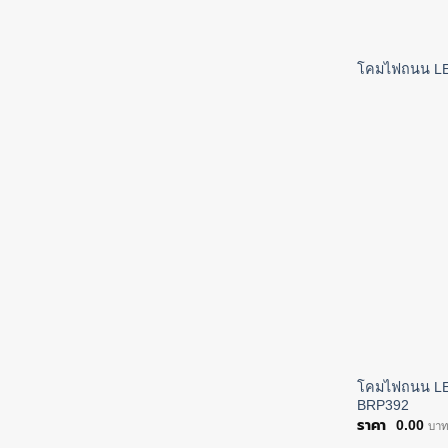
โคมไฟถนน L
โคมไฟถนน LE
BRP392
0.00
บา