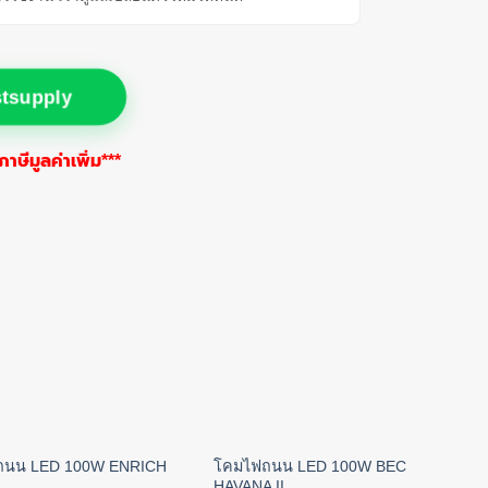
stsupply
าษีมูลค่าเพิ่ม***
ถนน LED 100W ENRICH
โคมไฟถนน LED 100W BEC
HAVANA II