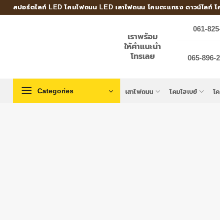
Skip
สปอร์ตไลท์ LED โคมไฟถนน LED เสาไฟถนน โคมตะแกรง ดาวน์ไลท์ โ
to
061-825
content
เราพร้อม
ให้คำแนะนำ
โทรเลย
065-896-24
Categories
เสาไฟถนน
โคมไฮเบย์
โ