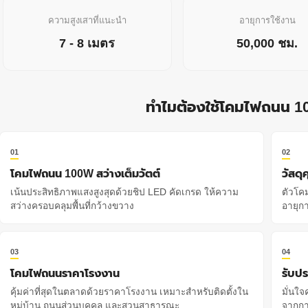
ความสูงเสาที่แนะนำ
อายุการใช้งาน
7 - 8 เมตร
50,000 ชม.
ทำไมต้องใช้โคมไฟถนน 1
01
02
โคมไฟถนน 100W สว่างเต็มวัตต์
วัสด
เน้นประสิทธิภาพแสงสูงสุดด้วยชิป LED คัดเกรด ให้ความ
ตัวโค
สว่างครอบคลุมพื้นที่กว้างขวาง
อายุก
03
04
โคมไฟถนนราคาโรงงาน
รับปร
คุ้มค่าที่สุดในตลาดด้วยราคาโรงงาน เหมาะสำหรับติดตั้งใน
มั่นใ
หมู่บ้าน ถนนส่วนบุคคล และสวนสาธารณะ
จากการ