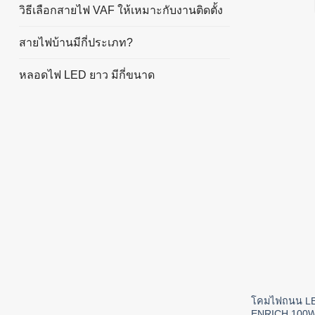
วิธีเลือกสายไฟ VAF ให้เหมาะกับงานติดตั้ง
สายไฟบ้านมีกี่ประเภท?
หลอดไฟ LED ยาว มีกี่ขนาด
โคมไฟถนน L
ENRICH 100W