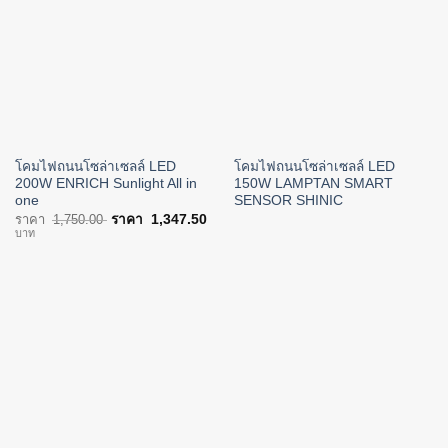
โคมไฟถนนโซล่าเซลล์ LED
โคมไฟถนนโซล่าเซลล์ LED
200W ENRICH Sunlight All in
150W LAMPTAN SMART
one
SENSOR SHINIC
Original
Current
1,750.00
1,347.50
price
price
บาท
was:
is:
฿1,750.00.
฿1,347.50.