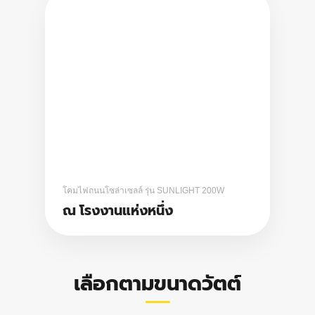
โคมไฟถนนโซล่าเซลล์ รุ่น SUNLIGHT 200W
ณ โรงงานแห่งหนึ่ง
เลือกตามขนาดวัตต์