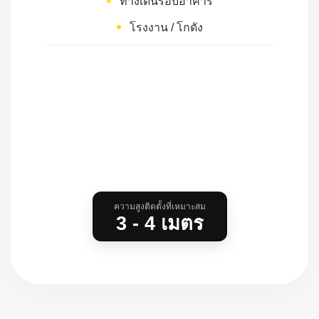
ทางเดินรอบอาคาร
โรงงาน / โกดัง
ความสูงติดตั้งที่เหมาะสม
3 - 4 เมตร