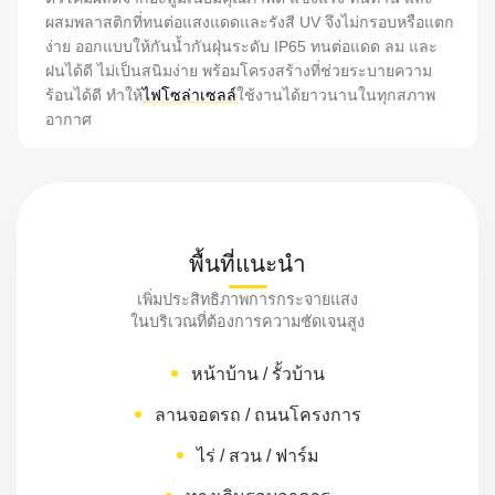
ผสมพลาสติกที่ทนต่อแสงแดดและรังสี UV จึงไม่กรอบหรือแตก
ง่าย ออกแบบให้กันน้ำกันฝุ่นระดับ IP65 ทนต่อแดด ลม และ
ฝนได้ดี ไม่เป็นสนิมง่าย พร้อมโครงสร้างที่ช่วยระบายความ
ร้อนได้ดี ทำให้
ไฟโซล่าเซลล์
ใช้งานได้ยาวนานในทุกสภาพ
อากาศ
พื้นที่แนะนำ
เพิ่มประสิทธิภาพการกระจายแสง
ในบริเวณที่ต้องการความชัดเจนสูง
หน้าบ้าน / รั้วบ้าน
ลานจอดรถ / ถนนโครงการ
ไร่ / สวน / ฟาร์ม