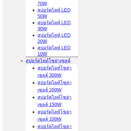
70W
สปอร์ตไลท์ LED
50W
สปอร์ตไลท์ LED
30W
สปอร์ตไลท์ LED
20W
สปอร์ตไลท์ LED
10W
สปอร์ตไลท์โซล่าเซลล์
สปอร์ตไลท์โซล่า
เซลล์ 300W
สปอร์ตไลท์โซล่า
เซลล์ 200W
สปอร์ตไลท์โซล่า
เซลล์ 150W
สปอร์ตไลท์โซล่า
เซลล์ 100W
สปอร์ตไลท์โซล่า