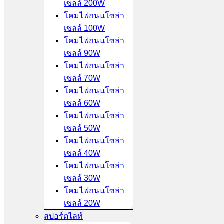
เซลล์ 200W
โคมไฟถนนโซล่า
เซลล์ 100W
โคมไฟถนนโซล่า
เซลล์ 90W
โคมไฟถนนโซล่า
เซลล์ 70W
โคมไฟถนนโซล่า
เซลล์ 60W
โคมไฟถนนโซล่า
เซลล์ 50W
โคมไฟถนนโซล่า
เซลล์ 40W
โคมไฟถนนโซล่า
เซลล์ 30W
โคมไฟถนนโซล่า
เซลล์ 20W
สปอร์ตไลท์