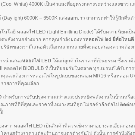
(Cool White) 4000K เป็นค่าแสงที่อยู่ตรงกลางระหว่างแสงขาว และ
์
(Daylight) 6000K – 6500K แสงออกขาว สามารถทำให้รู้สึกตื่นตั
ทคโนโลยี หลอดไฟ LED (Light Emitting Diode) ได้รับความนิยมเป
ยัดพลังงานอย่างมาก หากคุณกำลังมองหา
หลอดไฟ led ยี่ห้อไหนดี
น บริษัทของเรามีเสนอตัวเลือกหลากหลายที่จะตอบสนองความต้อง
ี่การนำเสนอ
หลอดไฟ LED
ให้แก่ลูกค้าในราคาที่เป็นธรรม ซึ่งเราม
 หลอดไฟ BIOBULB ที่เป็นที่ยอมรับในตลาด ทุกแบรนด์ได้รับการ
่ว่าคุณจะต้องการหลอดไฟในรูปแบบของหลอด MR16 หรือหลอด U
 รายการที่คุณเลือก
D
สำหรับการปรับปรุงความสว่างและประหยัดพลังงานในบ้านหรือส
ุณภาพที่ดีที่สุดและราคาที่เหมาะสมที่สุด ไม่รอช้าอีกต่อไป ติดต่
้!
่องจาก หลอดไฟ LED เป็นสินค้าที่ควรเช็คราคาอย่างละเอียดก่อนก
 โครงสร้างราคาแต่ละร้านอาจแตกต่างกันไป ดังนั้น การคำนึงถึงราค