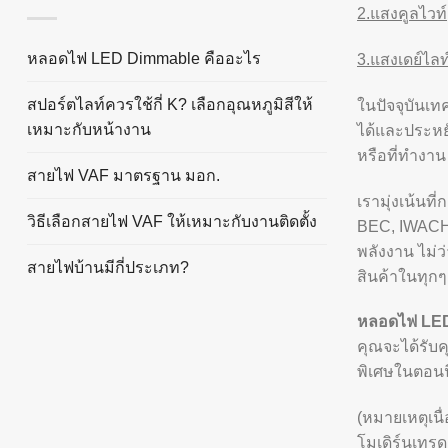
2.แสงคูลไวท์
หลอดไฟ LED Dimmable คืออะไร
3.แสงเดย์ไลท
สปอร์ตไลท์ควรใช้กี่ K? เลือกอุณหภูมิสีให้
ในปัจจุบันเ
เหมาะกับหน้างาน
ได้และประห
หรือที่ทำงา
สายไฟ VAF มาตรฐาน มอก.
เรามุ่งเน้นท
วิธีเลือกสายไฟ VAF ให้เหมาะกับงานติดตั้ง
BEC, IWACHI
พลังงาน ไม
สายไฟบ้านมีกี่ประเภท?
สินค้าในทุกๆ
หลอดไฟ LE
คุณจะได้รับค
พิเศษในตอนนี
(หมายเหตุเนื
โมเดิร์นเทรด