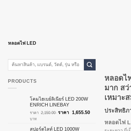
หลอดไฟ LED
Search
for:
หลอดไ
PRODUCTS
มาก สว่
เหมาะส
โคมไฮเบย์ลิเนียร์ LED 200W
ENRICH LINEBAY
ประสิทธิ
Original
Current
1,655.50
2,150.00
price
price
บาท
หลอดไฟ 
was:
is:
สปอร์ตไลท์ LED 1000W
ระยะยาว นี่เ
฿2,150.00.
฿1,655.50.