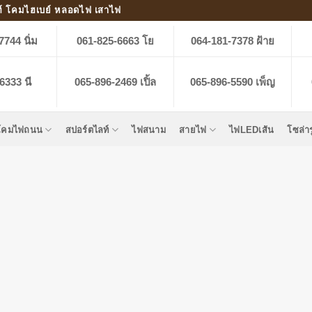
์ โคมไฮเบย์ หลอดไฟ เสาไฟ
7744 นิ่ม
061-825-6663 โย
064-181-7378 ฝ้าย
6333 นี
065-896-2469 เปิ้ล
065-896-5590 เพ็ญ
โคมไฟถนน
สปอร์ตไลท์
ไฟสนาม
สายไฟ
ไฟLEDเส้น
โซล่า