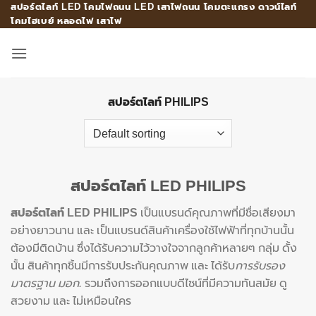
สปอร์ตไลท์ LED โคมไฟถนน LED เสาไฟถนน โคมตะแกรง ดาวน์ไลท์
Skip
โคมไฮเบย์ หลอดไฟ เสาไฟ
to
content
สปอร์ตไลท์ PHILIPS
สปอร์ตไลท์ LED PHILIPS
สปอร์ตไลท์ LED PHILIPS
เป็นแบรนด์คุณภาพที่มีชื่อเสียงมา
อย่างยาวนาน และ เป็นแบรนด์สินค้าเครื่องใช้ไฟฟ้าที่ทุกบ้านนั้น
ต้องมีติดบ้าน ซึ่งได้รับความไว้วางใจจากลูกค้าหลายๆ กลุ่ม ดั้ง
นั้น สินค้าทุกชิ้นมีการรับประกันคุณภาพ และ ได้รับ
การรับรอง
มาตรฐาน มอก.
รวมถึงการออกแบบดีไซน์ที่มีความทันสมัย ดู
สวยงาม และ ไม่เหมือนใคร