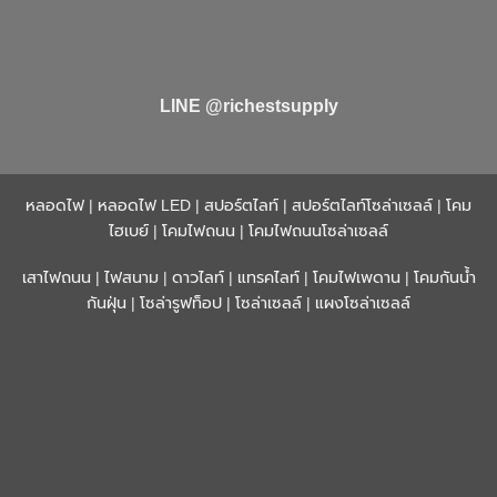
LINE @richestsupply
หลอดไฟ
|
หลอดไฟ LED
|
สปอร์ตไลท์
|
สปอร์ตไลท์โซล่าเซลล์
|
โคม
ไฮเบย์
|
โคมไฟถนน
|
โคมไฟถนนโซล่าเซลล์
เสาไฟถนน
|
ไฟสนาม
|
ดาวไลท์
|
แทรคไลท์
|
โคมไฟเพดาน
|
โคมกันน้ำ
กันฝุ่น
|
โซล่ารูฟท็อป
|
โซล่าเซลล์
|
แผงโซล่าเซลล์