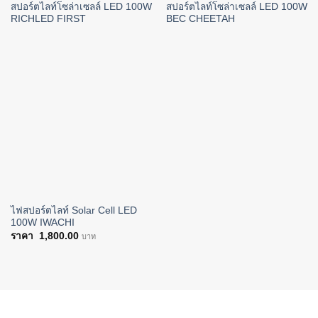
สปอร์ตไลท์โซล่าเซลล์ LED 100W
สปอร์ตไลท์โซล่าเซลล์ LED 100W
RICHLED FIRST
BEC CHEETAH
ไฟสปอร์ตไลท์ Solar Cell LED
100W IWACHI
1,800.00
บาท