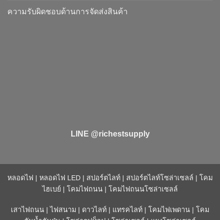
ความรับผิดชอบด้านการจัดส่งสินค้า
LINE @richestsupply
หลอดไฟ
|
หลอดไฟ LED
|
สปอร์ตไลท์
|
สปอร์ตไลท์โซล่าเซลล์
|
โคม
ไฮเบย์
|
โคมไฟถนน
|
โคมไฟถนนโซล่าเซลล์
เสาไฟถนน
|
ไฟสนาม
|
ดาวไลท์
|
แทรคไลท์
|
โคมไฟเพดาน
|
โคม